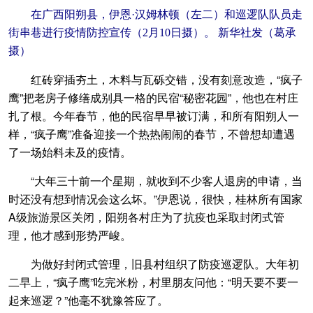
在广西阳朔县，伊恩·汉姆林顿（左二）和巡逻队队员走
街串巷进行疫情防控宣传（2月10日摄）。 新华社发（葛承
摄）
红砖穿插夯土，木料与瓦砾交错，没有刻意改造，“疯子
鹰”把老房子修缮成别具一格的民宿“秘密花园”，他也在村庄
扎了根。今年春节，他的民宿早早被订满，和所有阳朔人一
样，“疯子鹰”准备迎接一个热热闹闹的春节，不曾想却遭遇
了一场始料未及的疫情。
“大年三十前一个星期，就收到不少客人退房的申请，当
时还没有想到情况会这么坏。”伊恩说，很快，桂林所有国家
A级旅游景区关闭，阳朔各村庄为了抗疫也采取封闭式管
理，他才感到形势严峻。
为做好封闭式管理，旧县村组织了防疫巡逻队。大年初
二早上，“疯子鹰”吃完米粉，村里朋友问他：“明天要不要一
起来巡逻？”他毫不犹豫答应了。