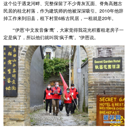
这个位于遇龙河畔、完整保留了不少青灰瓦面、脊角高翘古
民居的桂北村落，作为建筑师的他被深深吸引。2010年他辞
掉工作来到旧县，租下村里6栋古民居，一租就是20年。
“‘伊恩’中文发音像‘鹰’，大家觉得我花光积蓄租老房子一
定是疯了，所以他们就叫我‘疯子鹰’。”伊恩说。