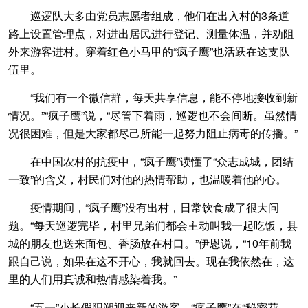
巡逻队大多由党员志愿者组成，他们在出入村的3条道
路上设置管理点，对进出居民进行登记、测量体温，并劝阻
外来游客进村。穿着红色小马甲的“疯子鹰”也活跃在这支队
伍里。
“我们有一个微信群，每天共享信息，能不停地接收到新
情况。”“疯子鹰”说，“尽管下着雨，巡逻也不会间断。虽然情
况很困难，但是大家都尽己所能一起努力阻止病毒的传播。”
在中国农村的抗疫中，“疯子鹰”读懂了“众志成城，团结
一致”的含义，村民们对他的热情帮助，也温暖着他的心。
疫情期间，“疯子鹰”没有出村，日常饮食成了很大问
题。“每天巡逻完毕，村里兄弟们都会主动叫我一起吃饭，县
城的朋友也送来面包、香肠放在村口。”伊恩说，“10年前我
跟自己说，如果在这不开心，我就回去。现在我依然在，这
里的人们用真诚和热情感染着我。”
“五一”小长假阳朔迎来新的游客。“疯子鹰”在“秘密花