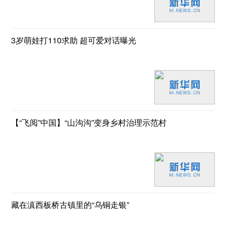
3岁萌娃打110求助 超可爱对话曝光
【“飞阅”中国】“山沟沟”变身乡村治理示范村
藏在滇西板桥古镇里的“乌铜走银”