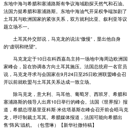
东地中海与希腊和塞浦路斯有争议海域勘探天然气和石油。
法国力挺希腊和塞浦路斯。东地中海油气开采权争端加剧了
土耳其与欧洲国家的紧张关系，双方就利比亚、叙利亚等议
题立场不一。
土耳其外交部说，马克龙的说法“傲慢”，显出他自身
的“虚弱和绝望”。
马克龙定于10日在科西嘉岛主持一场地中海周边欧洲国
家峰会，旨在协调各方向土耳其施压。法国总统府一名官员
说，马克龙寻求与会国家在9月24日至25日欧洲联盟峰会召
开以前就欧盟与土耳其关系达成一致立场。
除马克龙，意大利、马耳他、葡萄牙、西班牙、希腊和
塞浦路斯的领导人出席10日举行的峰会。法国《世界报》报
道，希腊总理基里亚科斯·米佐塔基斯在峰会召开前会晤马克
龙，呼吁制裁土耳其。希腊媒体报道，法国可能向希腊出
售“阵风”战机。（包雪琳）【新华社微特稿】