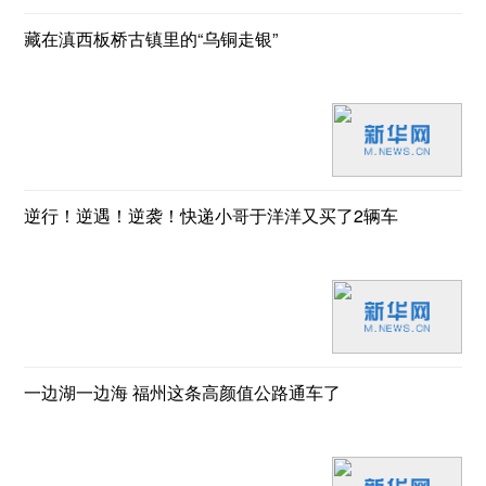
藏在滇西板桥古镇里的“乌铜走银”
逆行！逆遇！逆袭！快递小哥于洋洋又买了2辆车
一边湖一边海 福州这条高颜值公路通车了