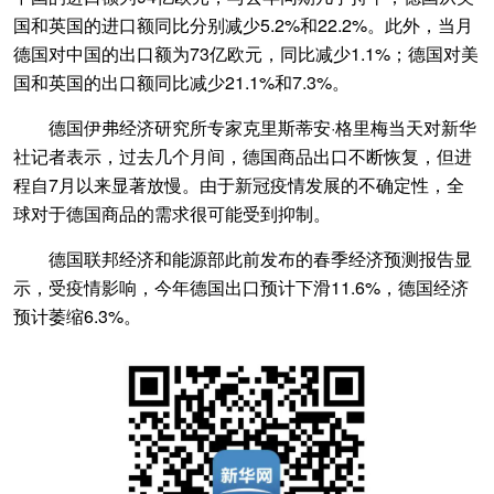
国和英国的进口额同比分别减少5.2%和22.2%。此外，当月
德国对中国的出口额为73亿欧元，同比减少1.1%；德国对美
国和英国的出口额同比减少21.1%和7.3%。
德国伊弗经济研究所专家克里斯蒂安·格里梅当天对新华
社记者表示，过去几个月间，德国商品出口不断恢复，但进
程自7月以来显著放慢。由于新冠疫情发展的不确定性，全
球对于德国商品的需求很可能受到抑制。
德国联邦经济和能源部此前发布的春季经济预测报告显
示，受疫情影响，今年德国出口预计下滑11.6%，德国经济
预计萎缩6.3%。