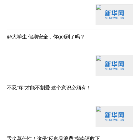
@大学生 假期安全，你get到了吗？
不忍“疼”才能不割爱 这个意识必须有！
舌尖莫任性！这份“反食品浪费”指南请收下