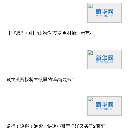
【“飞阅”中国】“山沟沟”变身乡村治理示范村
藏在滇西板桥古镇里的“乌铜走银”
逆行！逆遇！逆袭！快递小哥于洋洋又买了2辆车