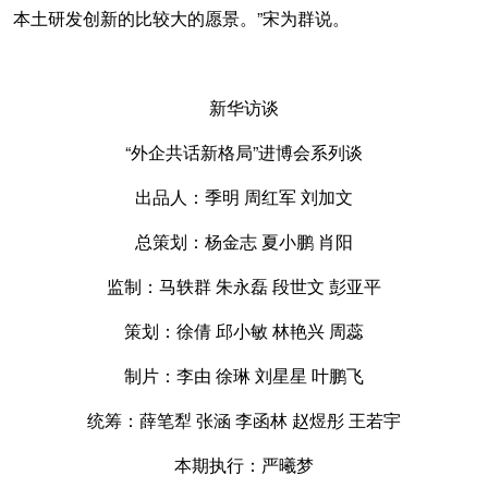
本土研发创新的比较大的愿景。”宋为群说。
新华访谈
“外企共话新格局”进博会系列谈
出品人：季明 周红军 刘加文
总策划：杨金志 夏小鹏 肖阳
监制：马轶群 朱永磊 段世文 彭亚平
策划：徐倩 邱小敏 林艳兴 周蕊
制片：李由 徐琳 刘星星 叶鹏飞
统筹：薛笔犁 张涵 李函林 赵煜彤 王若宇
本期执行：严曦梦