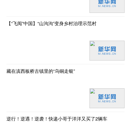
【“飞阅”中国】“山沟沟”变身乡村治理示范村
藏在滇西板桥古镇里的“乌铜走银”
逆行！逆遇！逆袭！快递小哥于洋洋又买了2辆车