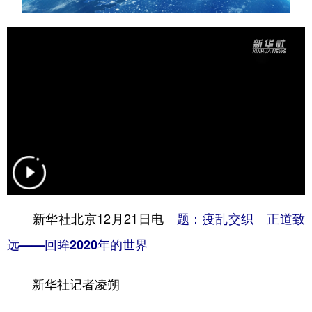
学术中国
乡村振兴
银龄
溯源中国
城市
旅游
能源
会展
彩票
娱乐
时尚
悦读
公益
一带一路
亚太网
上市公司
文化产业
地方频道
新华社北京12月21日电
题：疫乱交织 正道致
北京
天津
河北
山西
远——回眸2020年的世界
辽宁
吉林
上海
江苏
新华社记者凌朔
浙江
安徽
福建
江西