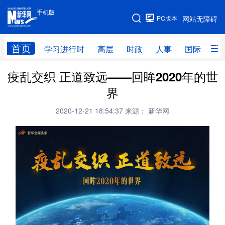
手机版
手机版
PC版本
网站无障碍
网站地图
首页
学习进行时
高层
时政
人事
国际
财
疫乱交织 正道致远——回眸2020年的世
学习进行时
高层
时政
人事
界
国际
财经
网评
港澳
2020-12-21 18:54:37
来源： 新华网
台湾
思客智库
全球连线
教育
科技
科创
量子
体育
文化
书画
健康
军事
访谈
视频
图片
政务
法律
中央文件
金融
汽车
食品
人居
信息化
数字经济