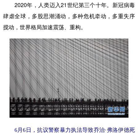
山东
河南
湖北
湖南
2020年，人类迈入21世纪第三个十年。新冠病毒
肆虐全球，多股思潮涌动，多种危机牵动，多重失序
广东
广西
海南
重庆
搅动，世界格局加速震荡、重构。
四川
贵州
云南
西藏
陕西
甘肃
青海
宁夏
新疆
内蒙古
黑龙江
多语种频道
English
Español
Français
عربى
Русский язык
日本語
한국어
Deutsch
Português
6月6日，抗议警察暴力执法导致乔治·弗洛伊德死