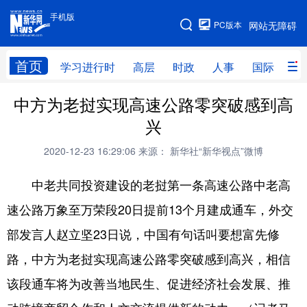
手机版
手机版
PC版本
网站无障碍
网站地图
首页
学习进行时
高层
时政
人事
国际
财
中方为老挝实现高速公路零突破感到高
学习进行时
高层
时政
人事
兴
国际
财经
网评
港澳
2020-12-23 16:29:06
来源： 新华社“新华视点”微博
台湾
思客智库
全球连线
教育
中老共同投资建设的老挝第一条高速公路中老高
科技
科创
量子
体育
速公路万象至万荣段20日提前13个月建成通车，外交
文化
书画
健康
军事
部发言人赵立坚23日说，中国有句话叫要想富先修
访谈
视频
图片
政务
路，中方为老挝实现高速公路零突破感到高兴，相信
法律
中央文件
金融
汽车
该段通车将为改善当地民生、促进经济社会发展、推
食品
人居
信息化
数字经济