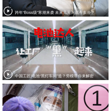
跨年“Boss级”寒潮来袭 未来几天到底有多冷？
中国工匠|电池“黑灯车间”造？劳模带你来解密