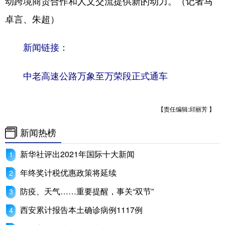
动跨境商贸合作和人文交流提供新的动力。（记者马
卓言、朱超）
学术中国
乡村振兴
银龄
溯源中国
城市
旅游
能源
会展
新闻链接：
彩票
娱乐
时尚
悦读
中老高速公路万象至万荣段正式通车
公益
一带一路
亚太网
上市公司
文化产业
【责任编辑:邱丽芳 】
新闻热榜
地方频道
新华社评出2021年国际十大新闻
北京
天津
河北
山西
年终奖计税优惠政策将延续
辽宁
吉林
上海
江苏
防疫、天气……重要提醒，事关“双节”
浙江
安徽
福建
江西
西安累计报告本土确诊病例1117例