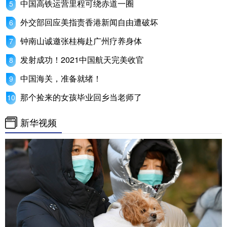
中国高铁运营里程可绕赤道一圈
山东
河南
湖北
湖南
外交部回应美指责香港新闻自由遭破坏
广东
广西
海南
重庆
钟南山诚邀张桂梅赴广州疗养身体
四川
贵州
云南
西藏
发射成功！2021中国航天完美收官
陕西
甘肃
青海
宁夏
中国海关，准备就绪！
新疆
内蒙古
黑龙江
那个捡来的女孩毕业回乡当老师了
新华视频
多语种频道
English
Español
Français
عربى
Русский язык
日本語
한국어
Deutsch
Português