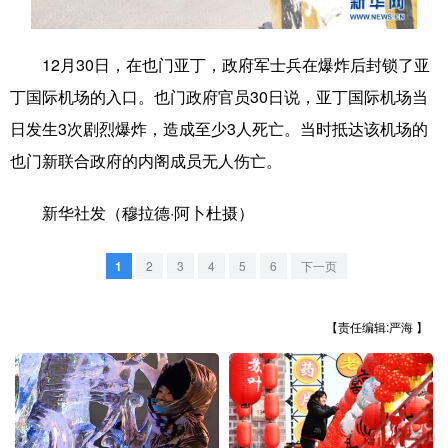
学术中国
乡村振兴
银龄
溯源中国
12月30日，在也门亚丁，政府军士兵在爆炸后封锁了亚
城市
旅游
能源
会展
丁国际机场的入口。也门政府官员30日说，亚丁国际机场当
彩票
娱乐
时尚
悦读
日发生3次剧烈爆炸，造成至少3人死亡。当时抵达该机场的
也门新联合政府的内阁成员无人伤亡。
公益
一带一路
亚太网
上市公司
文化产业
新华社发（穆拉德·阿卜杜摄）
1
2
3
4
5
6
下一页
地方频道
【责任编辑:严海 】
北京
天津
河北
山西
辽宁
吉林
上海
江苏
浙江
安徽
福建
江西