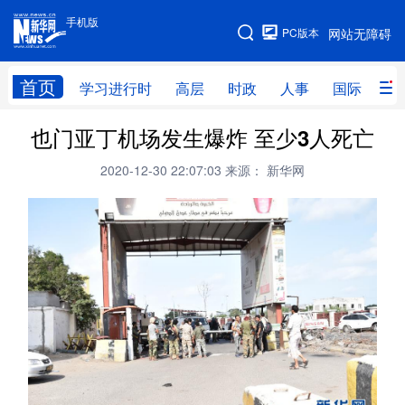
手机版
手机版
PC版本
网站无障碍
网站地图
首页
学习进行时
高层
时政
人事
国际
财
也门亚丁机场发生爆炸 至少3人死亡
学习进行时
高层
时政
人事
2020-12-30 22:07:03
来源： 新华网
国际
财经
网评
港澳
台湾
思客智库
全球连线
教育
科技
科创
量子
体育
文化
书画
健康
军事
访谈
视频
图片
政务
法律
中央文件
金融
汽车
食品
人居
信息化
数字经济