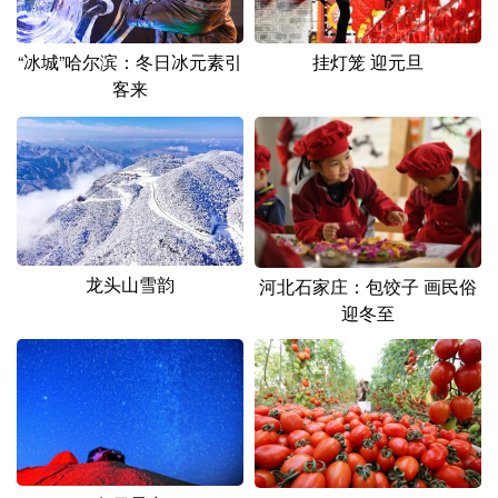
山东
河南
湖北
湖南
广东
广西
海南
重庆
“冰城”哈尔滨：冬日冰元素引
挂灯笼 迎元旦
客来
四川
贵州
云南
西藏
陕西
甘肃
青海
宁夏
新疆
内蒙古
黑龙江
多语种频道
龙头山雪韵
河北石家庄：包饺子 画民俗
迎冬至
English
Español
Français
عربى
Русский язык
日本語
한국어
Deutsch
Português