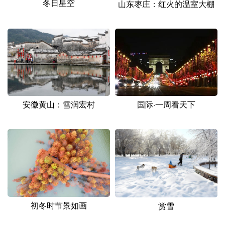
冬日星空
山东枣庄：红火的温室大棚
安徽黄山：雪润宏村
国际·一周看天下
初冬时节景如画
赏雪