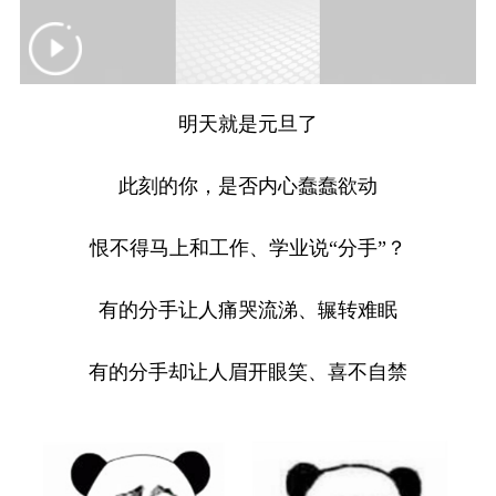
食品
人居
信息化
数字经济
学术中国
乡村振兴
银龄
溯源中国
城市
旅游
能源
会展
明天就是元旦了
彩票
娱乐
时尚
悦读
此刻的你，是否内心蠢蠢欲动
公益
一带一路
亚太网
上市公司
地方频道
恨不得马上和工作、学业说“分手”？
文化产业
北京
天津
河北
有的分手让人痛哭流涕、辗转难眠
山西
辽宁
吉林
上海
有的分手却让人眉开眼笑、喜不自禁
江苏
浙江
安徽
福建
江西
山东
河南
湖北
湖南
广东
广西
海南