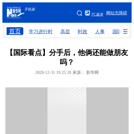
手机版
手机版
网站无障碍
PC版本
网站地图
首页
学习进行时
高层
时政
人事
国际
学习进行时
高层
时政
人事
【国际看点】分手后，他俩还能做朋友
吗？
国际
财经
网评
港澳
2020-12-31 19:25:20
来源： 新华网
台湾
思客智库
全球连线
教育
科技
科创
量子
体育
文化
书画
健康
军事
访谈
视频
图片
政务
法律
中央文件
金融
汽车