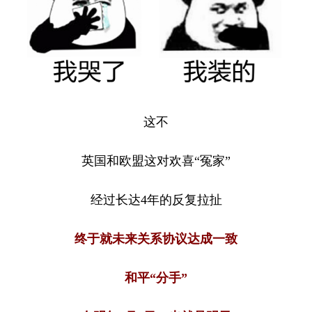
重庆
四川
贵州
云南
西藏
陕西
甘肃
青海
宁夏
新疆
内蒙古
黑龙江
多语种频道
这不
English
Español
Français
عربى
英国和欧盟这对欢喜“冤家”
Русский язык
日本語
한국어
Deutsch
Português
经过长达4年的反复拉扯
终于就未来关系协议达成一致
和平“分手”