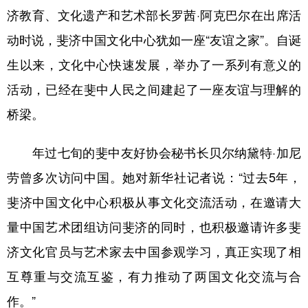
济教育、文化遗产和艺术部长罗茜·阿克巴尔在出席活
学术中国
乡村振兴
银龄
溯源中国
动时说，斐济中国文化中心犹如一座“友谊之家”。自诞
城市
旅游
能源
会展
生以来，文化中心快速发展，举办了一系列有意义的
彩票
娱乐
时尚
悦读
活动，已经在斐中人民之间建起了一座友谊与理解的
桥梁。
公益
一带一路
亚太网
上市公司
文化产业
年过七旬的斐中友好协会秘书长贝尔纳黛特·加尼
劳曾多次访问中国。她对新华社记者说：“过去5年，
地方频道
斐济中国文化中心积极从事文化交流活动，在邀请大
量中国艺术团组访问斐济的同时，也积极邀请许多斐
北京
天津
河北
山西
济文化官员与艺术家去中国参观学习，真正实现了相
辽宁
吉林
上海
江苏
互尊重与交流互鉴，有力推动了两国文化交流与合
浙江
安徽
福建
江西
作。”