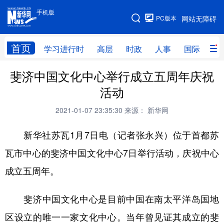
手机版
手机版
PC版本
网站无障碍
网站地图
首页
学习进行时
高层
时政
人事
国际
财
斐济中国文化中心举行成立五周年庆祝
学习进行时
高层
时政
人事
活动
国际
财经
网评
港澳
2021-01-07 23:35:30
来源： 新华网
台湾
思客智库
全球连线
教育
新华社苏瓦1月7日电（记者张永兴）位于首都苏
科技
科创
量子
体育
瓦市中心的斐济中国文化中心7日举行活动，庆祝中心
文化
书画
健康
军事
成立五周年。
访谈
视频
图片
政务
斐济中国文化中心是目前中国在南太平洋岛国地
法律
中央文件
金融
汽车
区设立的唯一一家文化中心。当年曾见证其成立的斐
食品
人居
信息化
数字经济