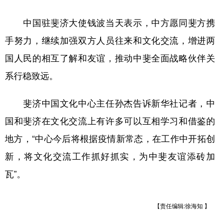
山东
河南
湖北
湖南
中国驻斐济大使钱波当天表示，中方愿同斐方携
广东
广西
海南
重庆
手努力，继续加强双方人员往来和文化交流，增进两
四川
贵州
云南
西藏
国人民的相互了解和友谊，推动中斐全面战略伙伴关
陕西
甘肃
青海
宁夏
系行稳致远。
新疆
内蒙古
黑龙江
斐济中国文化中心主任孙杰告诉新华社记者，中
国和斐济在文化交流上有许多可以互相学习和借鉴的
多语种频道
地方，“中心今后将根据疫情新常态，在工作中开拓创
English
Español
Français
عربى
新，将文化交流工作抓好抓实，为中斐友谊添砖加
Русский язык
日本語
한국어
瓦”。
Deutsch
Português
【责任编辑:徐海知 】