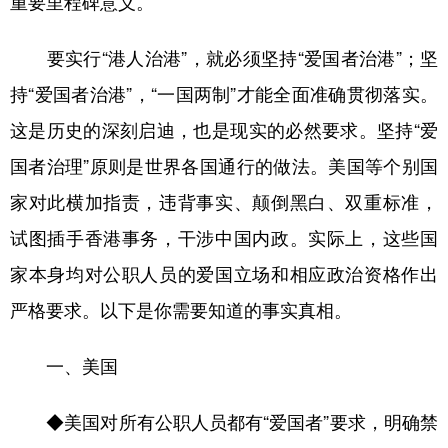
重要里程碑意义。
学术中国
乡村振兴
银龄
溯源中国
要实行“港人治港”，就必须坚持“爱国者治港”；坚
城市
旅游
能源
会展
持“爱国者治港”，“一国两制”才能全面准确贯彻落实。
彩票
娱乐
时尚
悦读
这是历史的深刻启迪，也是现实的必然要求。坚持“爱
国者治理”原则是世界各国通行的做法。美国等个别国
公益
一带一路
亚太网
上市公司
家对此横加指责，违背事实、颠倒黑白、双重标准，
文化产业
试图插手香港事务，干涉中国内政。实际上，这些国
家本身均对公职人员的爱国立场和相应政治资格作出
地方频道
严格要求。以下是你需要知道的事实真相。
北京
天津
河北
山西
一、美国
辽宁
吉林
上海
江苏
浙江
安徽
福建
江西
◆美国对所有公职人员都有“爱国者”要求，明确禁