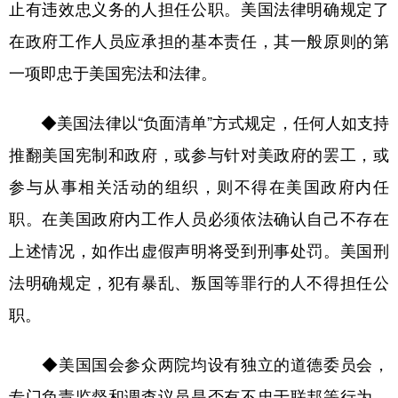
止有违效忠义务的人担任公职。美国法律明确规定了
山东
河南
湖北
湖南
在政府工作人员应承担的基本责任，其一般原则的第
广东
广西
海南
重庆
一项即忠于美国宪法和法律。
四川
贵州
云南
西藏
陕西
甘肃
青海
宁夏
◆美国法律以“负面清单”方式规定，任何人如支持
推翻美国宪制和政府，或参与针对美政府的罢工，或
新疆
内蒙古
黑龙江
参与从事相关活动的组织，则不得在美国政府内任
职。在美国政府内工作人员必须依法确认自己不存在
多语种频道
上述情况，如作出虚假声明将受到刑事处罚。美国刑
English
Español
Français
عربى
法明确规定，犯有暴乱、叛国等罪行的人不得担任公
Русский язык
日本語
한국어
职。
Deutsch
Português
◆美国国会参众两院均设有独立的道德委员会，
专门负责监督和调查议员是否有不忠于联邦等行为。