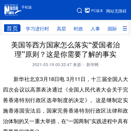
手机版
手机版
PC版本
网站无障碍
网站地图
首页
学习进行时
高层
时政
人事
国际
财
美国等西方国家怎么落实“爱国者治
学习进行时
高层
时政
人事
理”原则？这是你需要了解的事实
国际
财经
网评
港澳
2021-03-19 00:32:47
来源： 新华网
台湾
思客智库
全球连线
教育
新华社北京3月18日电 3月11日，十三届全国人大
科技
科创
量子
体育
四次会议以高票表决通过《全国人民代表大会关于完
文化
书画
健康
军事
善香港特别行政区选举制度的决定》。这是继制定实
访谈
视频
图片
政务
施香港国安法后，国家完善香港特别行政区法律和政
法律
中央文件
金融
汽车
治体制的又一重大举措，在“一国两制”实践进程中具有
食品
人居
信息化
数字经济