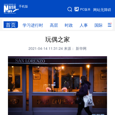
手机版
手机版
PC版本
网站无障碍
网站地图
首页
学习进行时
高层
时政
人事
国际
财
玩偶之家
学习进行时
高层
时政
人事
2021-04-14 11:31:24
来源： 新华网
国际
财经
网评
港澳
台湾
思客智库
全球连线
教育
科技
科创
量子
体育
文化
书画
健康
军事
访谈
视频
图片
政务
法律
中央文件
金融
汽车
食品
人居
信息化
数字经济