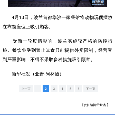
学术中国
乡村振兴
银龄
溯源中国
4月13日，波兰首都华沙一家餐馆将动物玩偶摆放
城市
旅游
能源
会展
在靠窗座位上吸引顾客。
彩票
娱乐
时尚
悦读
受新一轮疫情影响，波兰实施较严格的防控措
公益
一带一路
亚太网
上市公司
施。餐饮业受到禁止堂食只能提供外卖限制，经营受
文化产业
到严重影响，不得不采取多种措施吸引顾客。
地方频道
新华社发（亚普·阿林摄）
北京
天津
河北
山西
上一页
1
2
3
4
5
6
下一页
辽宁
吉林
上海
江苏
【责任编辑:尹世杰 】
浙江
安徽
福建
江西