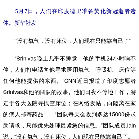
山东
河南
湖北
湖南
5月7日，人们在印度德里准备焚化新冠逝者遗
广东
广西
海南
重庆
体。新华社发
四川
贵州
云南
西藏
“没有氧气，没有床位，人们现在只能靠自己了”
陕西
甘肃
青海
宁夏
新疆
内蒙古
黑龙江
“Srinivas晚上几乎不睡觉，他的手机24小时响不
停，人们打电话向他寻求医用氧气、呼吸机、床位等
多语种频道
任何他能提供的东西。”CNN近日报道了印度志愿者
Srinivas和他的团队的故事。他们日夜不停地工作，游
English
Español
Français
عربى
走于各大医院寻找空床位；在网络发帖，向隔离在家
Русский язык
日本語
한국어
的病人邮寄药品……“团队每天会收到多达15000份求
Deutsch
Português
助请求，只能优先处理最紧急的信息。”团队成员Jain
说，“没有氧气，没有床位，人们现在只能靠自己了。”