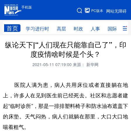
手机版
手机版
PC版本
网站无障碍
网站地图
首页
学习进行时
高层
时政
人事
国际
财
纵论天下|“人们现在只能靠自己了”，印
学习进行时
高层
时政
人事
度疫情啥时候是个头？
国际
财经
网评
港澳
2021-05-11 07:19:00
来源： 新华网
台湾
思客智库
全球连线
教育
科技
科创
量子
体育
医院人满为患，病人共用床位或者直接躺在地
文化
书画
健康
军事
上，许多人在见到医生前已经死去。社区和志愿者建
起“临时诊所”，那是一排排塑料椅子和防水油布遮盖下
访谈
视频
图片
政务
的床垫。天气闷热，病人们就躺在那里，大口大口地
法律
中央文件
金融
汽车
喘着粗气。
食品
人居
信息化
数字经济