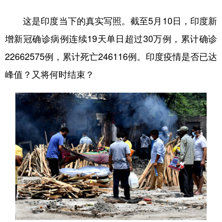
这是印度当下的真实写照。截至5月10日，印度新
学术中国
乡村振兴
银龄
溯源中国
增新冠确诊病例连续19天单日超过30万例，累计确诊
城市
旅游
能源
会展
22662575例，累计死亡246116例。印度疫情是否已达
彩票
娱乐
时尚
悦读
峰值？又将何时结束？
公益
一带一路
亚太网
上市公司
文化产业
地方频道
北京
天津
河北
山西
辽宁
吉林
上海
江苏
浙江
安徽
福建
江西