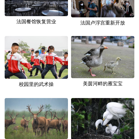
山东
河南
湖北
湖南
广东
广西
海南
重庆
法国餐馆恢复营业
法国卢浮宫重新开放
四川
贵州
云南
西藏
陕西
甘肃
青海
宁夏
新疆
内蒙古
黑龙江
多语种频道
美茵河畔的雁宝宝
校园里的武术操
English
Español
Français
عربى
Русский язык
日本語
한국어
Deutsch
Português