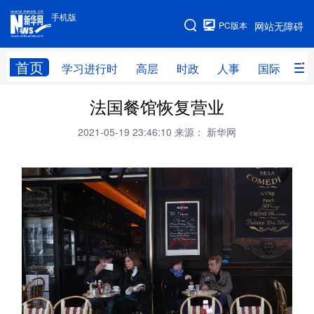
手机版
手机版
PC版本
网站无障碍
网站地图
首页
学习进行时
高层
时政
人事
国际
财
法国餐馆恢复营业
学习进行时
高层
时政
人事
2021-05-19 23:46:10
来源： 新华网
国际
财经
网评
港澳
台湾
思客智库
全球连线
教育
科技
科创
量子
体育
文化
书画
健康
军事
访谈
视频
图片
政务
法律
中央文件
金融
汽车
食品
人居
信息化
数字经济