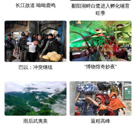
长江故道 呦呦鹿鸣
鄱阳湖畔白鹭进入孵化哺育
旺季
“博物馆奇妙夜”
巴以：冲突继续
雨后武夷美
返程高峰