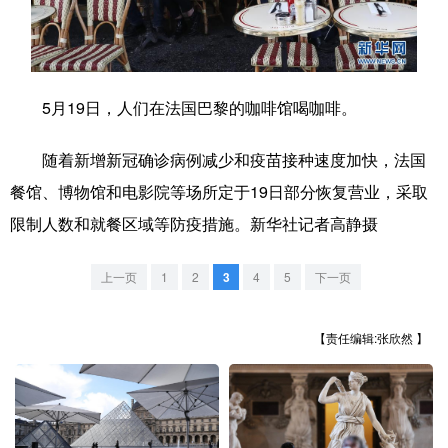
学术中国
乡村振兴
银龄
溯源中国
城市
旅游
能源
会展
5月19日，人们在法国巴黎的咖啡馆喝咖啡。
彩票
娱乐
时尚
悦读
随着新增新冠确诊病例减少和疫苗接种速度加快，法国
公益
一带一路
亚太网
上市公司
餐馆、博物馆和电影院等场所定于19日部分恢复营业，采取
文化产业
限制人数和就餐区域等防疫措施。新华社记者高静摄
上一页
1
2
3
4
5
下一页
地方频道
北京
天津
河北
山西
【责任编辑:张欣然 】
辽宁
吉林
上海
江苏
浙江
安徽
福建
江西