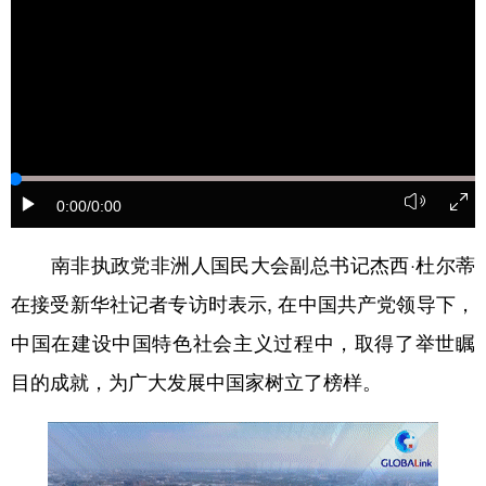
学术中国
乡村振兴
银龄
溯源中国
城市
旅游
能源
会展
彩票
娱乐
时尚
悦读
公益
一带一路
亚太网
上市公司
0:00
/0:00
文化产业
南非执政党非洲人国民大会副总书记杰西·杜尔蒂
在接受新华社记者专访时表示, 在中国共产党领导下，
地方频道
中国在建设中国特色社会主义过程中，取得了举世瞩
北京
天津
河北
山西
目的成就，为广大发展中国家树立了榜样。
辽宁
吉林
上海
江苏
浙江
安徽
福建
江西