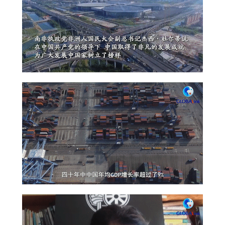
山东
河南
湖北
湖南
广东
广西
海南
重庆
四川
贵州
云南
西藏
陕西
甘肃
青海
宁夏
新疆
内蒙古
黑龙江
多语种频道
English
Español
Français
عربى
Русский язык
日本語
한국어
Deutsch
Português