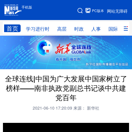
手机版
手机版
PC版本
网站无障碍
网站地图
首页
学习进行时
高层
时政
人事
国际
财
学习进行时
高层
时政
人事
国际
财经
网评
港澳
台湾
思客智库
全球连线
教育
全球连线|中国为广大发展中国家树立了
科技
科创
量子
体育
榜样——南非执政党副总书记谈中共建
文化
书画
健康
军事
党百年
访谈
视频
图片
政务
2021-06-10 17:20:09
来源： 新华社
法律
中央文件
金融
汽车
食品
人居
信息化
数字经济