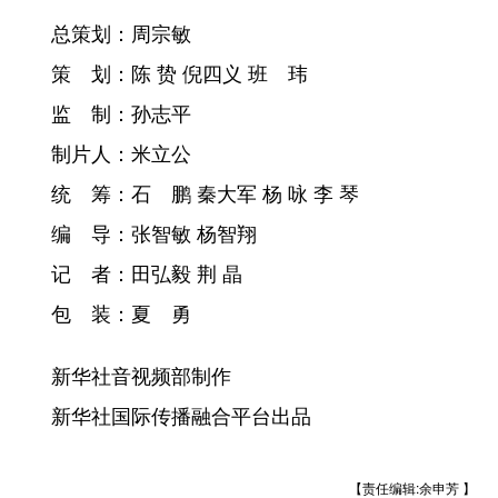
总策划：周宗敏
策 划：陈 贽 倪四义 班 玮
监 制：孙志平
制片人：米立公
统 筹：石 鹏 秦大军 杨 咏 李 琴
编 导：张智敏 杨智翔
记 者：田弘毅 荆 晶
包 装：夏 勇
新华社音视频部制作
新华社国际传播融合平台出品
【责任编辑:余申芳 】