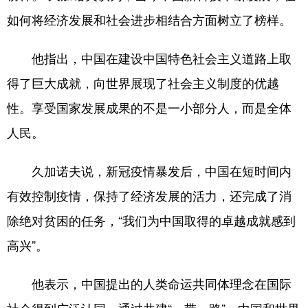
山东
河南
湖北
湖南
如何将经济发展和社会进步相结合方面树立了榜样。
广东
广西
海南
重庆
他指出，中国在建设中国特色社会主义道路上取
四川
贵州
云南
西藏
得了巨大成就，向世界展现了社会主义制度的优越
陕西
甘肃
青海
宁夏
性。享受国家发展成果的不是一小部分人，而是全体
新疆
内蒙古
黑龙江
人民。
久加诺夫说，新冠疫情暴发后，中国在短时间内
多语种频道
有效控制疫情，保持了经济发展的活力，还完成了消
English
Español
Français
عربى
除绝对贫困的任务，“我们为中国取得的卓越成就感到
Русский язык
日本語
한국어
高兴”。
Deutsch
Português
他表示，中国提出的人类命运共同体理念在国际