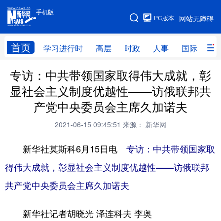
手机版
手机版
PC版本
网站无障碍
网站地图
首页
学习进行时
高层
时政
人事
国际
财
专访：中共带领国家取得伟大成就，彰
学习进行时
高层
时政
人事
显社会主义制度优越性——访俄联邦共
国际
财经
网评
港澳
产党中央委员会主席久加诺夫
台湾
思客智库
全球连线
教育
2021-06-15 09:45:51
来源： 新华网
科技
科创
量子
体育
新华社莫斯科6月15日电
专访：中共带领国家取
文化
书画
健康
军事
得伟大成就，彰显社会主义制度优越性——访俄联邦
访谈
视频
图片
政务
共产党中央委员会主席久加诺夫
法律
中央文件
金融
汽车
新华社记者胡晓光 泽连科夫 李奥
食品
人居
信息化
数字经济