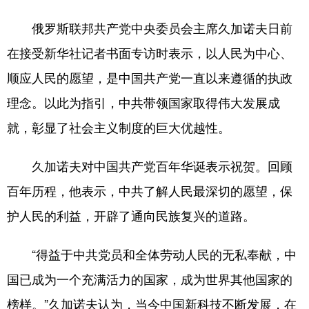
俄罗斯联邦共产党中央委员会主席久加诺夫日前
学术中国
乡村振兴
银龄
溯源中国
在接受新华社记者书面专访时表示，以人民为中心、
城市
旅游
能源
会展
顺应人民的愿望，是中国共产党一直以来遵循的执政
彩票
娱乐
时尚
悦读
理念。以此为指引，中共带领国家取得伟大发展成
公益
一带一路
亚太网
上市公司
就，彰显了社会主义制度的巨大优越性。
文化产业
久加诺夫对中国共产党百年华诞表示祝贺。回顾
百年历程，他表示，中共了解人民最深切的愿望，保
地方频道
护人民的利益，开辟了通向民族复兴的道路。
北京
天津
河北
山西
“得益于中共党员和全体劳动人民的无私奉献，中
辽宁
吉林
上海
江苏
国已成为一个充满活力的国家，成为世界其他国家的
浙江
安徽
福建
江西
榜样。”久加诺夫认为，当今中国新科技不断发展，在