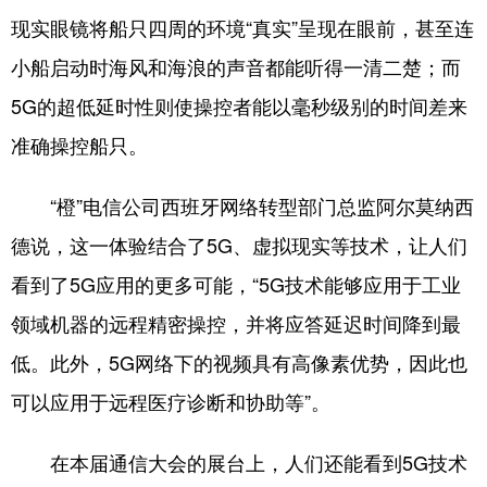
山东
河南
湖北
湖南
现实眼镜将船只四周的环境“真实”呈现在眼前，甚至连
广东
广西
海南
重庆
小船启动时海风和海浪的声音都能听得一清二楚；而
四川
贵州
云南
西藏
5G的超低延时性则使操控者能以毫秒级别的时间差来
准确操控船只。
陕西
甘肃
青海
宁夏
新疆
内蒙古
黑龙江
“橙”电信公司西班牙网络转型部门总监阿尔莫纳西
德说，这一体验结合了5G、虚拟现实等技术，让人们
多语种频道
看到了5G应用的更多可能，“5G技术能够应用于工业
领域机器的远程精密操控，并将应答延迟时间降到最
English
Español
Français
عربى
低。此外，5G网络下的视频具有高像素优势，因此也
Русский язык
日本語
한국어
可以应用于远程医疗诊断和协助等”。
Deutsch
Português
在本届通信大会的展台上，人们还能看到5G技术