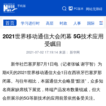
手机版
手机版
PC版本
网站无障碍
网站地图
首页
学习进行时
高层
时政
人事
国际
财
2021世界移动通信大会闭幕 5G技术应用
学习进行时
高层
时政
人事
受瞩目
国际
财经
网评
港澳
2021-07-02 17:19:14
来源： 新华网
台湾
思客智库
全球连线
教育
新华社巴塞罗那7月1日电（记者张铖 谢宇智）为
科技
科创
量子
体育
期4天的2021世界移动通信大会1日在西班牙巴塞罗那
文化
书画
健康
军事
闭幕。与往年相比，本届通信大会略显“黯淡”，众多知
访谈
视频
图片
政务
名商家缺席线下展览，终端产品发布数量锐减，但大
法律
中央文件
金融
汽车
会所展示的5G等新技术的应用前景依然备受关注。
食品
人居
信息化
数字经济