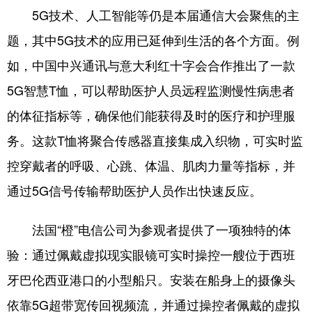
5G技术、人工智能等仍是本届通信大会聚焦的主
学术中国
乡村振兴
银龄
溯源中国
题，其中5G技术的应用已延伸到生活的各个方面。例
城市
旅游
能源
会展
如，中国中兴通讯与意大利红十字会合作推出了一款
彩票
娱乐
时尚
悦读
5G智慧T恤，可以帮助医护人员远程监测慢性病患者
的体征指标等，确保他们能获得及时的医疗和护理服
公益
一带一路
亚太网
上市公司
务。这款T恤将聚合传感器直接集成入织物，可实时监
文化产业
控穿戴者的呼吸、心跳、体温、肌肉力量等指标，并
通过5G信号传输帮助医护人员作出快速反应。
地方频道
法国“橙”电信公司为参观者提供了一项独特的体
北京
天津
河北
山西
验：通过佩戴虚拟现实眼镜可实时操控一艘位于西班
辽宁
吉林
上海
江苏
牙巴伦西亚港口的小型船只。安装在船身上的摄像头
浙江
安徽
福建
江西
依靠5G超带宽传回视频流，并通过操控者佩戴的虚拟