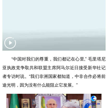
学术中国
乡村振兴
银龄
溯源中国
城市
旅游
能源
会展
彩票
娱乐
时尚
悦读
公益
一带一路
亚太网
上市公司
文化产业
“中国对我们的尊重，我们都记在心里,” 毛里塔尼
亚执政党争取共和联盟主席阿马尔近日接受新华社记
地方频道
者专访时说。“我们非洲国家都知道，中非合作必将前
北京
天津
河北
山西
途光明，因为没有什么能阻止它发展。”
辽宁
吉林
上海
江苏
浙江
安徽
福建
江西