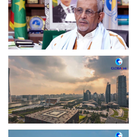
山东
河南
湖北
湖南
广东
广西
海南
重庆
四川
贵州
云南
西藏
陕西
甘肃
青海
宁夏
新疆
内蒙古
黑龙江
多语种频道
English
Español
Français
عربى
Русский язык
日本語
한국어
Deutsch
Português