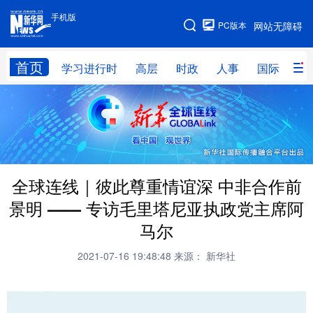
手机版
手机版
PC版本
网站无障碍
网站地图
首页
学习进行时
高层
时政
人事
国际
财
学习进行时
高层
时政
人事
国际
财经
网评
港澳
台湾
思客智库
全球连线
教育
全球连线｜彼此尊重情谊深 中非合作前
科技
科创
量子
体育
景明 —— 专访毛里塔尼亚执政党主席阿
文化
书画
健康
军事
马尔
访谈
视频
图片
政务
2021-07-16 19:48:48
来源： 新华社
法律
中央文件
金融
汽车
食品
人居
信息化
数字经济