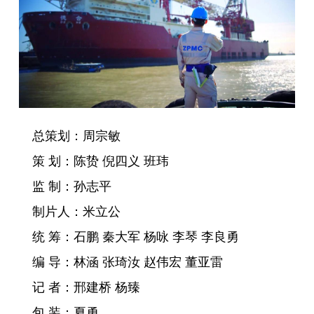
总策划：周宗敏
策 划：陈贽 倪四义 班玮
监 制：孙志平
制片人：米立公
统 筹：石鹏 秦大军 杨咏 李琴 李良勇
编 导：林涵 张琦汝 赵伟宏 董亚雷
记 者：邢建桥 杨臻
包 装：夏勇