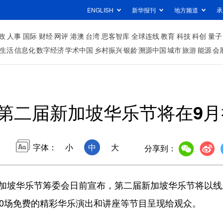
ENGLISH
新华报刊
地方频道
承
政
人事
国际
财经
网评
港澳
台湾
思客智库
全球连线
教育
科技
科创
量子
生活
信息化
数字经济
学术中国
乡村振兴
银龄
溯源中国
城市
旅游
能源
会
第二届新加坡华乐节将在9月
字体：
小
中
大
分享到：
加坡华乐节筹委会日前宣布，第二届新加坡华乐节将以线
40场免费的精彩华乐演出和讲座等节目呈现给观众。