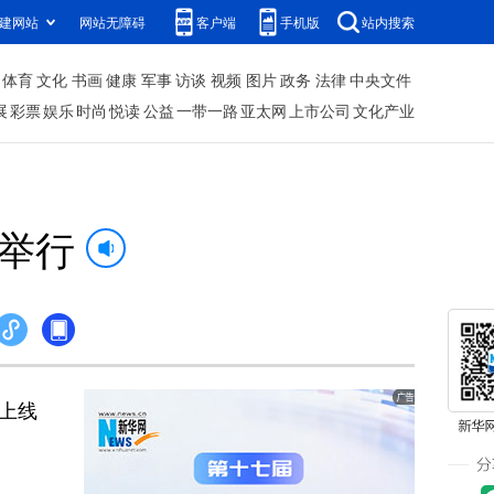
建网站
网站无障碍
客户端
手机版
站内搜索
体育
文化
书画
健康
军事
访谈
视频
图片
政务
法律
中央文件
展
彩票
娱乐
时尚
悦读
公益
一带一路
亚太网
上市公司
文化产业
举行
上线