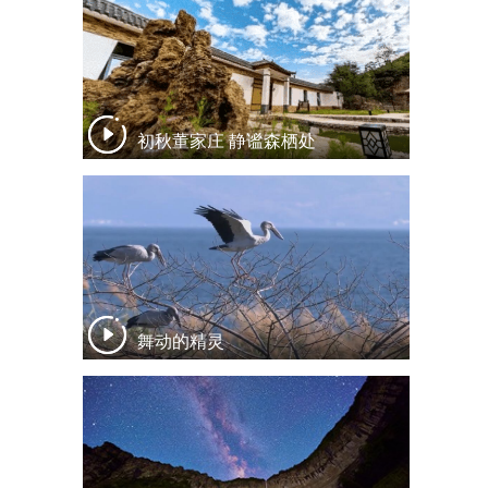
初秋董家庄 静谧森栖处
舞动的精灵