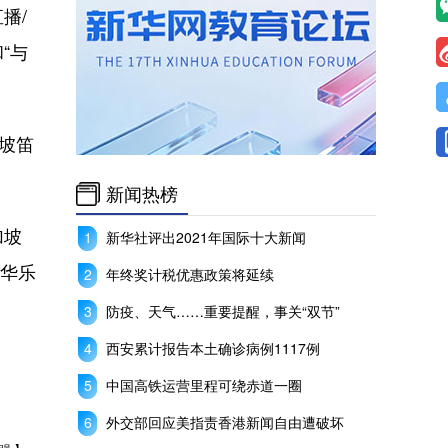
播/
“与
坡笛
新闻热榜
加坡
新华社评出2021年国际十大新闻
坡华乐
年终奖计税优惠政策将延续
防疫、天气……重要提醒，事关“双节”
西安累计报告本土确诊病例1117例
中国高铁运营里程可绕赤道一圈
外交部回应美指责香港新闻自由遭破坏