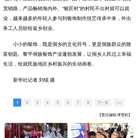
山东
河南
湖北
湖南
宽销路，产品畅销海内外。“银匠村”的村民不出村就可以就
广东
广西
海南
重庆
业，越来越多的年轻人参与到银饰制作技艺传承中来，外出
四川
贵州
云南
西藏
务工人员纷纷返乡创业。
陕西
甘肃
青海
宁夏
小小的银饰，既是侗乡的文化符号，更是侗族群众的致
新疆
内蒙古
黑龙江
富钥匙。黎平侗族银饰产业蓬勃发展，让侗乡人民过上幸福
生活，绘就民族地区乡村振兴的生动画卷。
多语种频道
新华社记者 刘续 摄
English
Español
Français
عربى
1
2
3
4
5
6
7
8
下一页
>>|
Русский язык
日本語
한국어
【责任编辑:谭雪莉】
Deutsch
Português