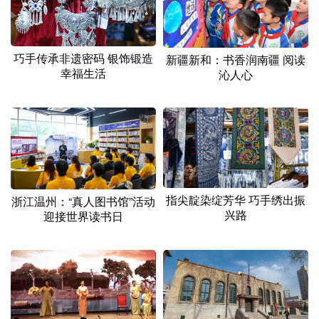
巧手传承非遗密码 银饰锻造
新疆新和：书香润南疆 阅读
幸福生活
沁人心
指尖靛染绽芳华 巧手绣出振
浙江温州：“真人图书馆”活动
兴路
迎接世界读书日