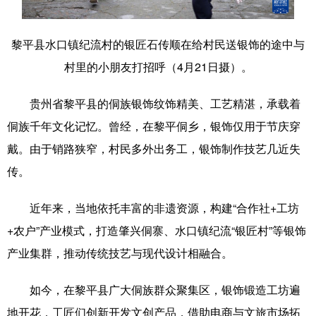
学术中国
乡村振兴
银龄
溯源中国
黎平县水口镇纪流村的银匠石传顺在给村民送银饰的途中与
城市
旅游
能源
会展
村里的小朋友打招呼（4月21日摄）。
彩票
娱乐
时尚
悦读
贵州省黎平县的侗族银饰纹饰精美、工艺精湛，承载着
公益
一带一路
亚太网
上市公司
侗族千年文化记忆。曾经，在黎平侗乡，银饰仅用于节庆穿
文化产业
戴。由于销路狭窄，村民多外出务工，银饰制作技艺几近失
传。
地方频道
近年来，当地依托丰富的非遗资源，构建“合作社+工坊
+农户”产业模式，打造肇兴侗寨、水口镇纪流“银匠村”等银饰
北京
天津
河北
山西
产业集群，推动传统技艺与现代设计相融合。
辽宁
吉林
上海
江苏
如今，在黎平县广大侗族群众聚集区，银饰锻造工坊遍
浙江
安徽
福建
江西
地开花，工匠们创新开发文创产品，借助电商与文旅市场拓