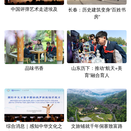
中国评弹艺术走进埃及
长春：历史建筑变身“百姓书
房”
品味书香
山东历下：推动“航天+美
育”融合育人
综合消息｜感知中华文化之
文旅铺就千年侗寨致富路