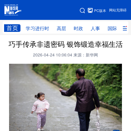
手机版
网站无障碍
PC版本
网站地图
首页
学习进行时
高层
时政
人事
国际
财
巧手传承非遗密码 银饰锻造幸福生活
学习进行时
高层
时政
人事
2026-04-24 10:06:04
来源：新华网
国际
财经
网评
港澳
台湾
思客智库
全球连线
教育
科技
科创
量子
体育
文化
书画
健康
军事
访谈
视频
图片
政务
法律
中央文件
金融
汽车
食品
人居
信息化
数字经济