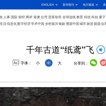
ENGLISH
新华报刊
地方频道
承
政
人事
国际
财经
网评
港澳
台湾
思客智库
全球连线
教育
科技
科创
量子
生活
信息化
数字经济
学术中国
乡村振兴
银龄
溯源中国
城市
旅游
能源
会
千年古道“纸鸢”飞
字体：
小
中
大
分享到：