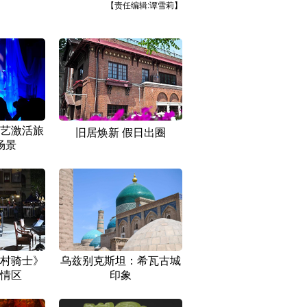
【责任编辑:谭雪莉】
艺激活旅
旧居焕新 假日出圈
场景
村骑士》
乌兹别克斯坦：希瓦古城
情区
印象