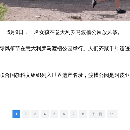
5月9日，一名女孩在意大利罗马渡槽公园放风筝。
际风筝节在意大利罗马渡槽公园举行。人们齐聚千年遗迹，
联合国教科文组织列入世界遗产名录，渡槽公园是阿皮亚
1
2
3
4
5
6
7
8
下一页
>>|