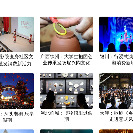
影院变身社区文
广西钦州：大学生抱团创
银川：行浸式演
业传承发扬坭兴陶文化
游消费新
 激发消费新活力
河北临城：博物馆里过假
天津：歌剧《乡
：河头老街 乐享
期
走进意式风
假期