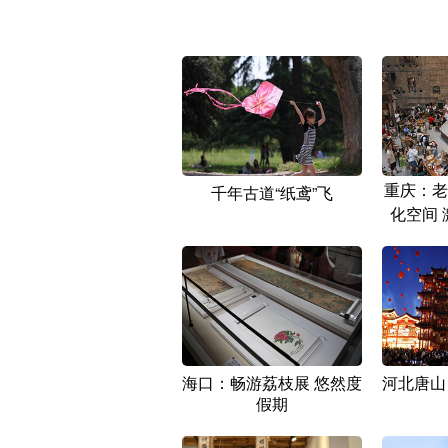
重庆：老
千年古道“纸鸢”飞
化空间
海口：畅游荔枝展 悠然度
河北唐山
假期