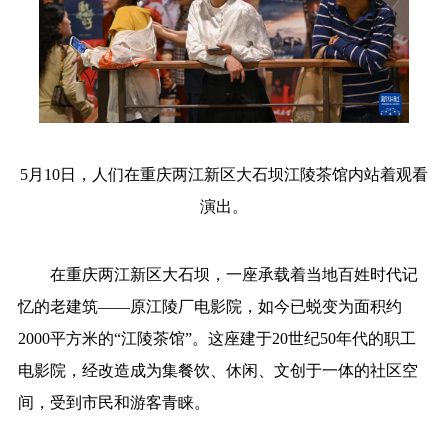
食品
人居
信息化
数字经济
学术中国
乡村振兴
银龄
溯源中国
城市
旅游
能源
会展
彩票
娱乐
时尚
悦读
5月10日，人们在重庆两江新区大石坝江陵茶馆内站着观看
公益
一带一路
亚太网
上市公司
演出。
地方频道
文化产业
北京
天津
河北
在重庆两江新区大石坝，一座承载着当地百姓时代记
山西
辽宁
吉林
上海
忆的老建筑——原江陵厂电影院，如今已蜕变为面积约
2000平方米的“江陵茶馆”。这座建于20世纪50年代的职工
江苏
浙江
安徽
福建
电影院，经改造成为集餐饮、休闲、文创于一体的社区空
江西
山东
河南
湖北
间，受到市民和游客青睐。
湖南
广东
广西
海南