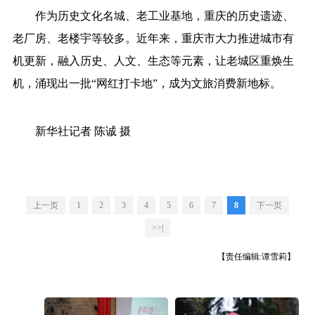
作为历史文化名城、老工业基地，重庆的历史遗迹、
重庆
四川
贵州
云南
老厂房、老楼宇等较多。近年来，重庆市大力推进城市有
西藏
陕西
甘肃
青海
机更新，融入历史、人文、生态等元素，让老城区重焕生
宁夏
新疆
内蒙古
黑龙江
机，涌现出一批“网红打卡地”，成为文旅消费新地标。
多语种频道
新华社记者 陈诚 摄
English
Español
Français
عربى
Русский язык
日本語
한국어
Deutsch
Português
上一页
1
2
3
4
5
6
7
8
下一页
>>|
【责任编辑:谭雪莉】