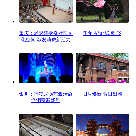
重庆：老影院变身社区文
千年古道“纸鸢”飞
化空间 激发消费新活力
银川：行浸式演艺激活旅
旧居焕新 假日出圈
游消费新场景