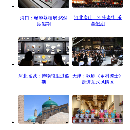
河北唐山：河头老街 乐
海口：畅游荔枝展 悠然
享假期
度假期
河北临城：博物馆里过假
天津：歌剧《乡村骑士》
期
走进意式风情区