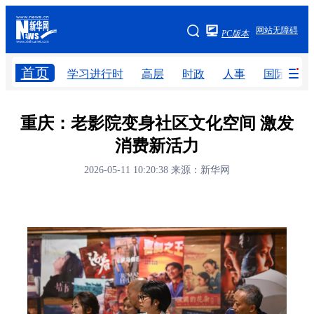
手机版
网站无障碍
PC版本
网站地图
首页
学习进行时
高层
时政
人事
国际
学习进行时
高层
时政
人事
重庆：老影院变身社区文化空间 激发
消费新活力
国际
财经
网评
港澳
2026-05-11 10:20:38
来源：新华网
台湾
思客智库
全球连线
教育
科技
科创
量子
体育
文化
书画
健康
军事
访谈
视频
图片
政务
法律
中央文件
金融
汽车