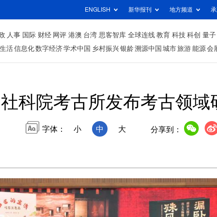
ENGLISH
新华报刊
地方频道
承
政
人事
国际
财经
网评
港澳
台湾
思客智库
全球连线
教育
科技
科创
量子
生活
信息化
数字经济
学术中国
乡村振兴
银龄
溯源中国
城市
旅游
能源
会
国社科院考古所发布考古领域
字体：
小
中
大
分享到：