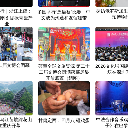
行｜浙江上虞：
探访俄罗斯加里
多国举行“汉语桥”比赛 中
珀博物
传播 提振青瓷产
文成为沟通和友谊纽带
业
二届文博会闭幕
荟萃全球文旅资源 第二十
2026文化强国
二届文博会圆满落幕尽显
坛在深圳
开放底蕴（组图）
乌江苗族踩花山
中法合作音乐戏
甘肃定西：四月八 碰鸡蛋
在重庆开幕
子》在巴黎