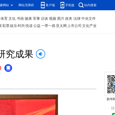
建网站
网站无障碍
客户端
手机版
站内搜索
体育
文化
书画
健康
军事
访谈
视频
图片
政务
法律
中央文件
展
彩票
娱乐
时尚
悦读
公益
一带一路
亚太网
上市公司
文化产业
研究成果