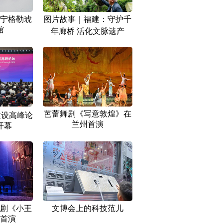
宁格勒琥
图片故事｜福建：守护千
馆
年廊桥 活化文脉遗产
芭蕾舞剧《写意敦煌》在
建设高峰论
兰州首演
开幕
剧《小王
文博会上的科技范儿
首演