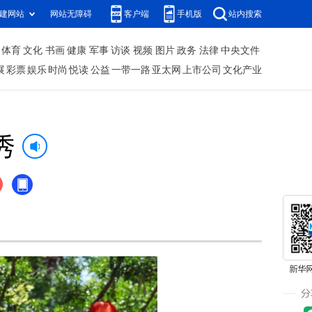
建网站
网站无障碍
客户端
手机版
站内搜索
体育
文化
书画
健康
军事
访谈
视频
图片
政务
法律
中央文件
展
彩票
娱乐
时尚
悦读
公益
一带一路
亚太网
上市公司
文化产业
秀