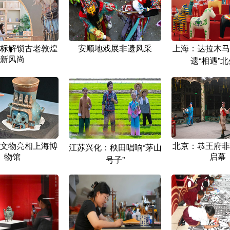
标解锁古老敦煌
安顺地戏展非遗风采
上海：达拉木马
新风尚
遗“相遇”
文物亮相上海博
北京：恭王府非
江苏兴化：秧田唱响“茅山
物馆
启幕
号子”