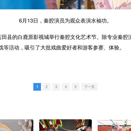
6月13日，秦腔演员为观众表演水袖功。
田县的白鹿原影视城举行秦腔文化艺术节。除专业秦腔
戏等活动，吸引了大批戏曲爱好者和游客参赛、体验。
1
2
3
4
5
下一页