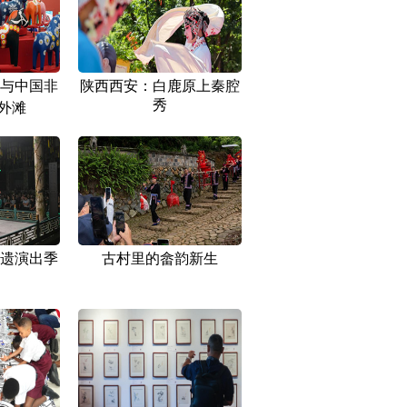
与中国非
陕西西安：白鹿原上秦腔
秀
北外滩
遗演出季
古村里的畲韵新生