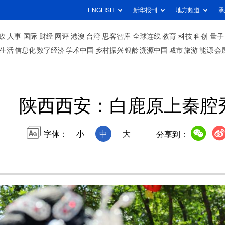
ENGLISH
新华报刊
地方频道
承
政
人事
国际
财经
网评
港澳
台湾
思客智库
全球连线
教育
科技
科创
量子
生活
信息化
数字经济
学术中国
乡村振兴
银龄
溯源中国
城市
旅游
能源
会
陕西西安：白鹿原上秦腔
字体：
小
中
大
分享到：