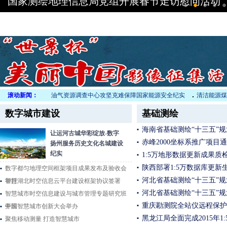
国家测绘地理信息局党组开展春节走访慰问活动
中国地质调查局油气资源调查中心攻坚克难保障国家能源安全纪实
滚动新闻：
清洁能源煤层气
数字城市建设
基础测绘
海南省基础测绘“十三五”
让运河古城华彩绽放-数字
赤峰2000坐标系推广项目
扬州服务历史文化名城建设
纪实
1:5万地形数据更新成果质
陕西部署1:5万数据库更新
数字都匀地理空间框架项目成果发布及验收会
河北省基础测绘“十三五”
举行
智慧湖北时空信息云平台建设框架协议签署
河北省基础测绘“十三五”
智慧城市时空信息建设与城市管理专题研究班
重庆勘测院全站仪远程保护
开班
中国智慧城市创新大会举办
黑龙江局全面完成2015年1
聚焦移动测量 打造智慧城市