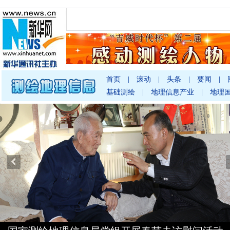
首页
|
滚动
|
头条
|
要闻
|
基础测绘
|
地理信息产业
|
地理