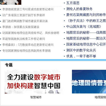
五月遐思
测绘人的春夏秋冬
李朋德就资源三号02星成功发射答记者问
萧何石渠阁藏图与刘邦称帝
访广东省国土资源厅副厅长李俊祥
《孙子兵法》中的称王之图
厦门政府网就数字城市建设开展访谈
中山国兴衰与《兆域图》
李朋德：加强重点实验室建设
地图背后的秘密——伐商图
访国家测绘地理信息局党组书记、局长徐德明
地图背后的秘密——图治天
宋超智就政执法检查工作答记者问
国家基础地理信息中心召开
李维森就1：5万数据库动态更新答记者问
测区中的数字化尖兵
专访国家测绘地理信息局副局长李朋德
求真，一辈子都不够
专题