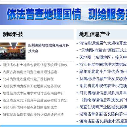
测绘科技
地理信息产业
清洁能源煤层气大规模开发
四川测绘地理信息局召开科
“天地图•内蒙古”新版正式
技大会
天地图（东盟地区）接入中
浙江开展空间地理大数据应
浙江省农村土地承包管理信息系统通过验收
聚集湖北北斗产业优势 第
内蒙古高精度空间定位项目通过鉴定
我国地理信息产业发展态势
北斗为湖北农业现代化开辟新路径
湖北省北斗现代农业示范项
测绘技术助力探月工程返回试验器回收
河北省地理信息局多措并举
地理信息技术应用学术研讨会在南昌举行
《测绘地理信息科技发展“
浙江省五水共治信息平台建设获省领导肯定
闵宜仁调研产业区域发展和
测绘地理信息科技创新战略联盟成立
湖南省常务副省长陈向群:
研究院海岛礁监测西沙数据成果通过检查
河南省副省长赵建才:高度
源