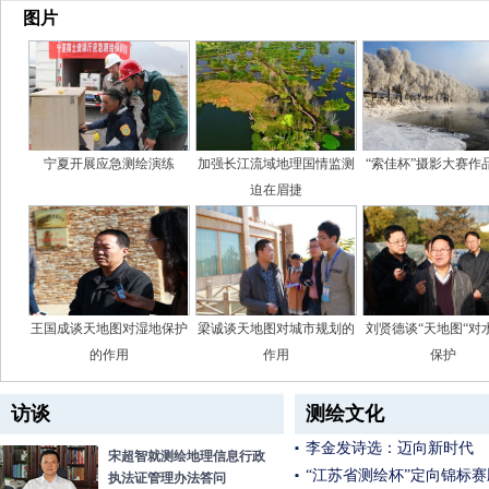
图片
宁夏开展应急测绘演练
加强长江流域地理国情监测
“索佳杯”摄影大赛作
迫在眉捷
王国成谈天地图对湿地保护
梁诚谈天地图对城市规划的
刘贤德谈“天地图“对
的作用
作用
保护
访谈
测绘文化
李金发诗选：迈向新时代
宋超智就测绘地理信息行政
“江苏省测绘杯”定向锦标
执法证管理办法答问