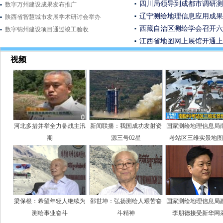
四川局领导到成都市调研测
数字万州建设成果发布推广
辽宁测绘地理信息应用成果
陕西省智慧城市发展学术研讨会举办
西藏自治区测绘学会召开六
数字锦州建设项目通过竣工验收
江西省地图网上展馆开通上
视频
河北多措并举全力备战主汛
新闻联播：我国成功发射资
国家测绘地理信息局
期
源三号02星
考站区三维实景地图
梁保根：希望年轻人继续为
邵世坤：弘扬测绘人艰苦奋
国家测绘地理信息局
测绘事业奋斗
斗精神
李朋德接受新华网