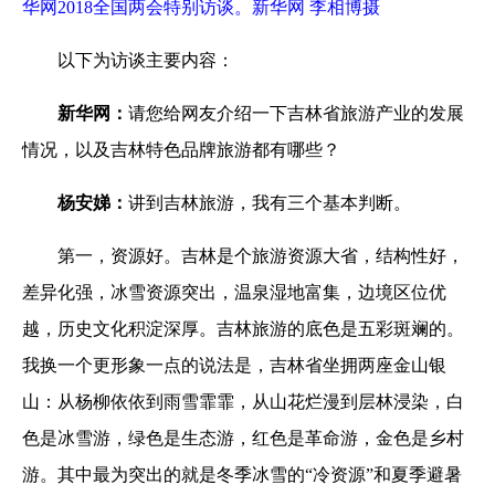
华网
2018
全国两会特别访谈。新华网 李相博摄
以下为访谈主要内容：
新华网：
请您给网友介绍一下吉林省旅游产业的发展
情况，以及
吉林
特色品牌旅游都有哪些？
杨安娣：
讲到吉林旅游，我有三个基本判断。
第一，资源好。吉林是个旅游资源大省，结构性好，
差异化强，冰雪资源突出，温泉湿地富集，边境区位优
越，历史文化积淀深厚。吉林旅游的底色是五彩斑斓的。
我换一个更形象一点的说法是，吉林省坐拥两座金山银
山：从杨柳依依到雨雪霏霏，从山花烂漫到层林浸染，白
色是冰雪游，绿色是生态游，红色是革命游，金色是乡村
游。其中最
为
突出的就是冬季
冰雪
的“冷资源”和夏季
避暑