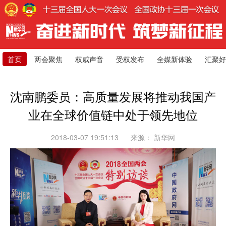
首页
两会聚焦
权威声音
受权发布
全媒新体验
汇聚好
沈南鹏委员：高质量发展将推动我国产
业在全球价值链中处于领先地位
2018-03-07 19:51:13
来源：
新华网