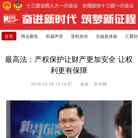
首页
两会聚焦
权威声音
受权发布
全媒新体验
汇聚好
最高法：产权保护让财产更加安全 让权
利更有保障
2018-03-09 16:14:57
来源：
新华网