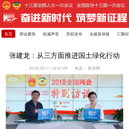
首页
两会聚焦
权威声音
受权发布
全媒新体验
汇聚好
张建龙：从三方面推进国土绿化行动
2018-03-11 16:47:05
来源：
新华网