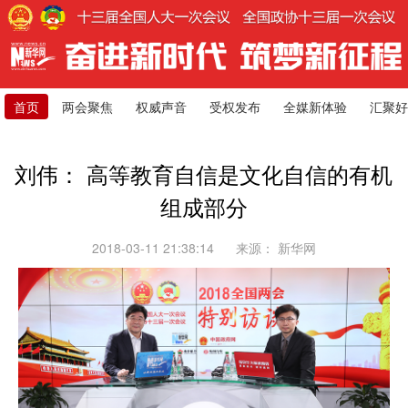
首页
两会聚焦
权威声音
受权发布
全媒新体验
汇聚好
刘伟： 高等教育自信是文化自信的有机
组成部分
2018-03-11 21:38:14
来源：
新华网