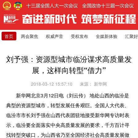
首页
两会聚焦
权威声音
受权发布
全媒新体验
汇聚好
刘予强：资源型城市临汾谋求高质量发
展，这样向转型“借力”
2018-03-12 15:57:10
来源：
新华网
新华网北京3月12日电（刘云伶） 地处山西的临汾是
典型的资源型城市，转型发展任务艰巨。全国人大代表、
临汾市市长刘予强在山西代表团驻地接受新华网专访时表
示，临汾要全面落实中央高质量发展的要求，千方百计寻
找转型突破口，为山西省乃至全国经济社会高质量发展做