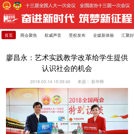
首页
两会聚焦
权威声音
受权发布
全媒新体验
汇聚好
廖昌永：艺术实践教学改革给学生提供
认识社会的机会
2018-03-14 15:39:40
来源：
新华网