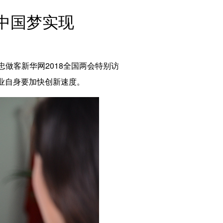
English
中国梦实现
Español
Français
Русский
عربى
做客新华网2018全国两会特别访
日本語
业自身要加快创新速度。
한국어
Deutsch
Português
Монгол