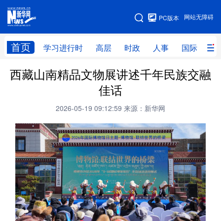
手机版
网站无障碍
PC版本
网站地图
首页
学习进行时
高层
时政
人事
国际
财
西藏山南精品文物展讲述千年民族交融
学习进行时
高层
时政
人事
佳话
国际
财经
网评
港澳
2026-05-19 09:12:59
来源：新华网
台湾
思客智库
全球连线
教育
科技
科创
量子
体育
文化
书画
健康
军事
访谈
视频
图片
政务
法律
中央文件
金融
汽车
食品
人居
信息化
数字经济