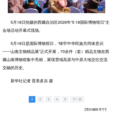
学术中国
乡村振兴
银龄
溯源中国
城市
旅游
能源
会展
5月18日拍摄的西藏自治区2026年“5·18国际博物馆日”主
会场活动开幕式现场。
彩票
娱乐
时尚
悦读
公益
一带一路
亚太网
上市公司
5月18日是国际博物馆日，“铸牢中华民族共同体意识
——山南文物精品展”正式开展，70余件（套）精品文物在西
文化产业
藏山南博物馆集中亮相，展现雪域高原与中原大地交往交流
交融的历史。
地方频道
新华社记者 晋美多吉 摄
北京
天津
河北
山西
辽宁
吉林
上海
江苏
1
2
3
4
5
下一页
浙江
安徽
福建
江西
【责任编辑:常宁】