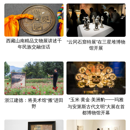
山东
河南
湖北
湖南
广东
广西
海南
重庆
四川
贵州
云南
西藏
陕西
甘肃
青海
宁夏
西藏山南精品文物展讲述千
“云冈石窟特展”在三星堆博物
年民族交融佳话
馆开展
新疆
内蒙古
黑龙江
多语种频道
English
Español
Français
عربى
Русский язык
日本語
한국어
“玉米·黄金·美洲豹——玛雅
浙江建德：将美术馆“搬”进田
野
与安第斯古代文明”大展在首
Deutsch
Português
都博物馆开幕