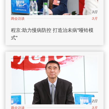
3日
3月
程京:助力慢病防控 打造治未病"哑铃模
式"
2日
3月