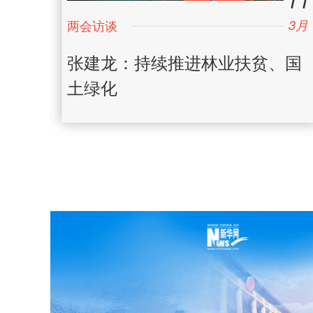
3月
3月
创新
张建龙：持续推进林业扶贫、国
土绿化