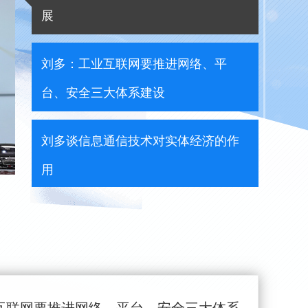
展
刘多：工业互联网要推进网络、平
台、安全三大体系建设
刘多谈信息通信技术对实体经济的作
用
互联网要推进网络、平台、安全三大体系