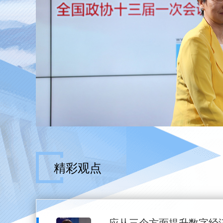
精彩观点
应从三个方面提升数字经