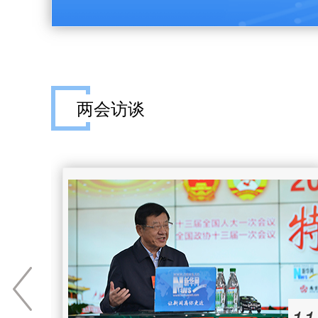
两会访谈
11
11