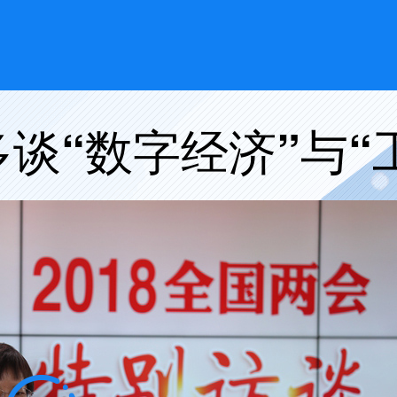
多谈“数字经济”与“