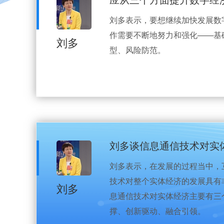
刘多表示，要想继续加快发展数
作需要不断地努力和强化——基
刘多
型、风险防范。
刘多谈信息通信技术对实
刘多表示，在发展的过程当中，
技术对整个实体经济的发展具有
刘多
息通信技术对实体经济主要有三
撑、创新驱动、融合引领。