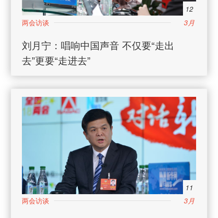
12
3月
日
刘月宁：唱响中国声音 不仅要“走出
去”更要“走进去”
11
3月
日