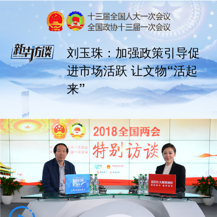
刘玉珠：加强政策引导促
进市场活跃 让文物“活起
来”