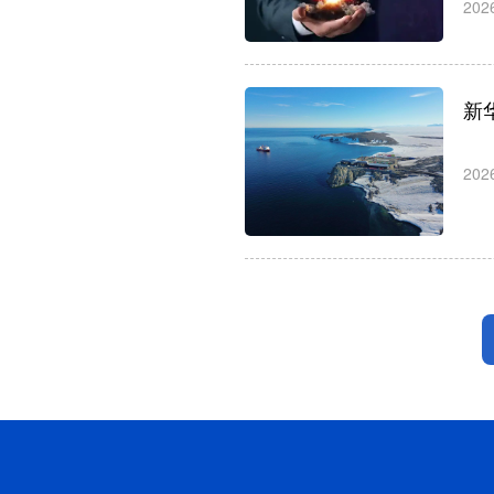
202
新
202