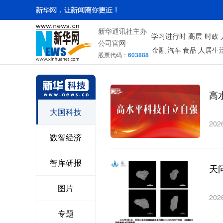
新华通讯社主办
学习进行时
高层
时政
公司官网
金融
汽车
食品
人居生
股票代码：
603888
高
大国科技
202
数智经济
智库研报
天
图片
202
专题