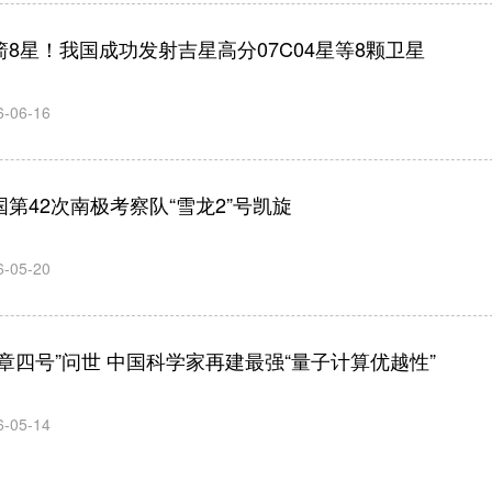
箭8星！我国成功发射吉星高分07C04星等8颗卫星
6-06-16
国第42次南极考察队“雪龙2”号凯旋
6-05-20
九章四号”问世 中国科学家再建最强“量子计算优越性”
6-05-14