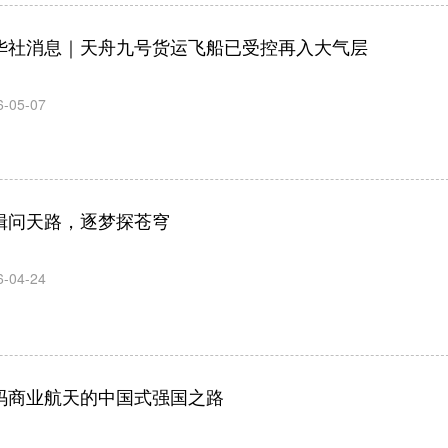
华社消息｜天舟九号货运飞船已受控再入大气层
6-05-07
楫问天路，逐梦探苍穹
6-04-24
码商业航天的中国式强国之路