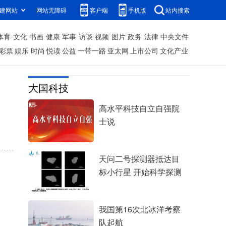
建网站
网站无障碍
客户端
手机版
站内搜索
体育
文化
书画
健康
军事
访谈
视频
图片
政务
法律
中央文件
彩票
娱乐
时尚
悦读
公益
一带一路
亚太网
上市公司
文化产业
大国科技
高水平科技自立自强院
士说
天问二号探测器抵达目
标小行星 开始科学探测
我国第16次北冰洋考察
队起航