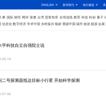
ENGLISH
新华报刊
地方频道
承
人事
国际
财经
网评
港澳
台湾
思客智库
全球连线
教育
科技
科创
量子
活
信息化
数字经济
学术中国
乡村振兴
银龄
溯源中国
城市
旅游
能源
会展
水平科技自立自强院士说
6-05-19
问二号探测器抵达目标小行星 开始科学探测
6-07-06