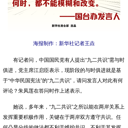
山东
河南
湖北
湖南
广东
广西
海南
重庆
四川
贵州
云南
西藏
陕西
甘肃
青海
宁夏
海报制作：新华社记者王垚
新疆
内蒙古
黑龙江
有记者问，中国国民党有人提出“九二共识”需与时
俱进，党主席江启臣表示，现阶段的与时俱进就是基
多语种频道
于“中华民国宪法”的“九二共识”，请问发言人对此有何
English
Español
Français
عربى
评论？朱凤莲在答问时作上述表示。
Русский язык
日本語
한국어
她说，多年来，“九二共识”之所以能在两岸关系上
Deutsch
Português
发挥重要积极作用，关键在于两岸双方遵守共识。任
何凸显分歧的做法都不利于维护共识，不利于其发挥