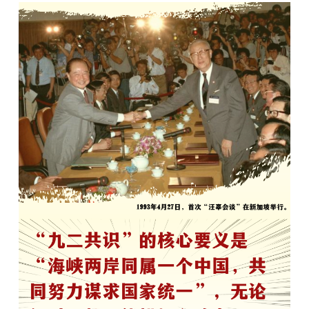
学术中国
乡村振兴
银龄
溯源中国
城市
旅游
能源
会展
彩票
娱乐
时尚
悦读
公益
一带一路
亚太网
上市公司
文化产业
地方频道
北京
天津
河北
山西
辽宁
吉林
上海
江苏
浙江
安徽
福建
江西