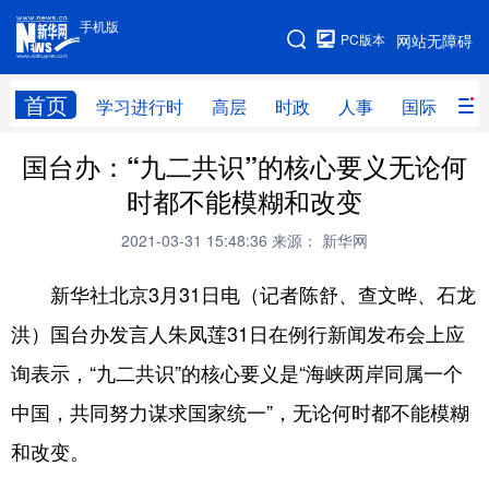
手机版
手机版
PC版本
网站无障碍
网站地图
首页
学习进行时
高层
时政
人事
国际
财
国台办：“九二共识”的核心要义无论何
学习进行时
高层
时政
人事
时都不能模糊和改变
国际
财经
网评
港澳
2021-03-31 15:48:36
来源： 新华网
台湾
思客智库
全球连线
教育
新华社北京3月31日电（记者陈舒、查文晔、石龙
科技
科创
量子
体育
洪）国台办发言人朱凤莲31日在例行新闻发布会上应
文化
书画
健康
军事
询表示，“九二共识”的核心要义是“海峡两岸同属一个
访谈
视频
图片
政务
中国，共同努力谋求国家统一”，无论何时都不能模糊
法律
中央文件
金融
汽车
和改变。
食品
人居
信息化
数字经济