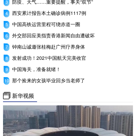
防疫、天气……重要提醒，事关“双节”
西安累计报告本土确诊病例1117例
中国高铁运营里程可绕赤道一圈
外交部回应美指责香港新闻自由遭破坏
钟南山诚邀张桂梅赴广州疗养身体
发射成功！2021中国航天完美收官
中国海关，准备就绪！
那个捡来的女孩毕业回乡当老师了
新华视频