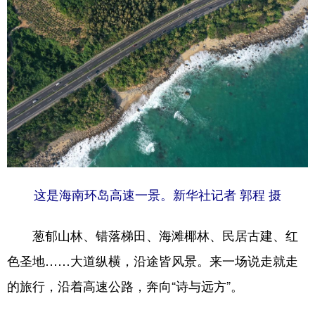
学术中国
乡村振兴
银龄
溯源中国
城市
旅游
能源
会展
彩票
娱乐
时尚
悦读
公益
一带一路
亚太网
上市公司
文化产业
这是海南环岛高速一景。
新华社记者 郭程 摄
地方频道
北京
天津
河北
山西
葱郁山林、错落梯田、海滩椰林、民居古建、红
色圣地……大道纵横，沿途皆风景。来一场说走就走
辽宁
吉林
上海
江苏
的旅行，沿着高速公路，奔向“诗与远方”。
浙江
安徽
福建
江西