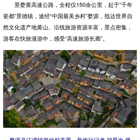
山东
河南
湖北
湖南
景婺黄高速公路，全程仅150余公里，起于“千年
瓷都”景德镇，途经“中国最美乡村”婺源，抵达世界自
广东
广西
海南
重庆
然文化遗产地黄山。沿线旅游资源丰富，景点密集，
四川
贵州
云南
西藏
游客在快旅漫游中，感受“高速旅游长廊”。
陕西
甘肃
青海
宁夏
新疆
内蒙古
黑龙江
多语种频道
English
Español
Français
عربى
Русский язык
日本語
한국어
Deutsch
Português