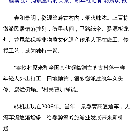
婺源县江湾镇篁岭村美景。
新华社记者 胡晨欢 摄
春和景明，婺源篁岭古村内，烟火味浓。上百栋
徽派民居错落排列，街里巷间，甲路纸伞、婺源板龙
灯、龙尾歙砚等非物质文化遗产传承人正在做工、传
授工艺，成为独特一景。
“篁岭村原来和全国其他濒临消亡的古村落一样，
年轻人外出打工，田地抛荒，很多徽派建筑年久失
修、腐烂倒塌。”村民曹加祥说。
转机出现在2006年。当年，景婺黄高速通车，人
流车流逐渐增多，给婺源篁岭旅游业发展带来新机
遇。