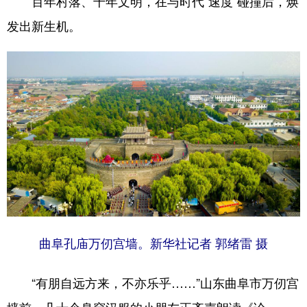
百年村落、千年文明，在与时代“速度”碰撞后，焕
发出新生机。
曲阜孔庙万仞宫墙。
新华社记者 郭绪雷 摄
“有朋自远方来，不亦乐乎……”山东曲阜市万仞宫
墙前，几十个身穿汉服的小朋友正齐声朗读《论