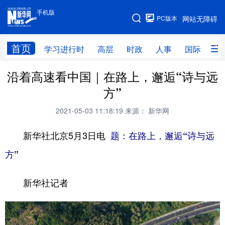
手机版
手机版
PC版本
网站无障碍
网站地图
首页
学习进行时
高层
时政
人事
国际
财
沿着高速看中国｜在路上，邂逅“诗与远
学习进行时
高层
时政
人事
方”
国际
财经
网评
港澳
2021-05-03 11:18:19
来源： 新华网
台湾
思客智库
全球连线
教育
新华社北京5月3日电
题：在路上，邂逅“诗与远
科技
科创
量子
体育
方”
文化
书画
健康
军事
新华社记者
访谈
视频
图片
政务
法律
中央文件
金融
汽车
食品
人居
信息化
数字经济