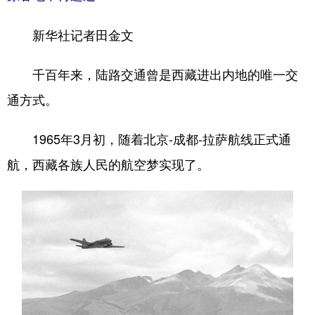
山东
河南
湖北
湖南
新华社记者田金文
广东
广西
海南
重庆
四川
贵州
云南
西藏
千百年来，陆路交通曾是西藏进出内地的唯一交
陕西
甘肃
青海
宁夏
通方式。
新疆
内蒙古
黑龙江
1965年3月初，随着北京-成都-拉萨航线正式通
航，西藏各族人民的航空梦实现了。
多语种频道
English
Español
Français
عربى
Русский язык
日本語
한국어
Deutsch
Português