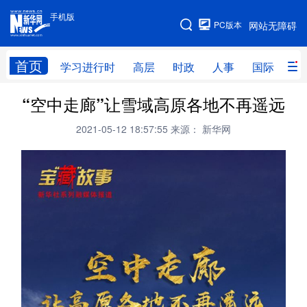
手机版
手机版
PC版本
网站无障碍
网站地图
首页
学习进行时
高层
时政
人事
国际
财
“空中走廊”让雪域高原各地不再遥远
学习进行时
高层
时政
人事
2021-05-12 18:57:55
来源： 新华网
国际
财经
网评
港澳
台湾
思客智库
全球连线
教育
科技
科创
量子
体育
文化
书画
健康
军事
访谈
视频
图片
政务
法律
中央文件
金融
汽车
食品
人居
信息化
数字经济