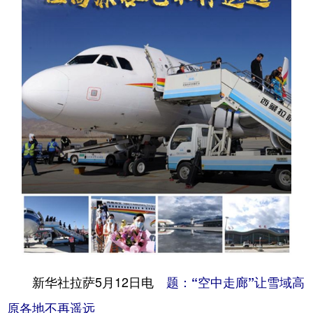
学术中国
乡村振兴
银龄
溯源中国
城市
旅游
能源
会展
彩票
娱乐
时尚
悦读
公益
一带一路
亚太网
上市公司
文化产业
地方频道
北京
天津
河北
山西
辽宁
吉林
上海
江苏
新华社拉萨5月12日电
题：“空中走廊”让雪域高
浙江
安徽
福建
江西
原各地不再遥远