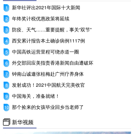
山东
河南
湖北
湖南
新华社评出2021年国际十大新闻
广东
广西
海南
重庆
年终奖计税优惠政策将延续
四川
贵州
云南
西藏
防疫、天气……重要提醒，事关“双节”
陕西
甘肃
青海
宁夏
西安累计报告本土确诊病例1117例
中国高铁运营里程可绕赤道一圈
新疆
内蒙古
黑龙江
外交部回应美指责香港新闻自由遭破坏
钟南山诚邀张桂梅赴广州疗养身体
多语种频道
发射成功！2021中国航天完美收官
English
Español
Français
عربى
中国海关，准备就绪！
Русский язык
日本語
한국어
那个捡来的女孩毕业回乡当老师了
Deutsch
Português
新华视频