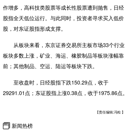
作增多，高科技类股票等成长性股票遭到抛售，日经
学术中国
乡村振兴
银龄
溯源中国
股指全天低位运行。与此同时，投资者寻求买入低价
城市
旅游
能源
会展
股，对东证股指形成支撑。
彩票
娱乐
时尚
悦读
从板块来看，东京证券交易所主板市场33个行业
公益
一带一路
亚太网
上市公司
板块多数上涨，矿业、海运、橡胶制品等板块涨幅靠
文化产业
前；其他制品、空运、陆运等板块下跌。
至收盘时，日经股指下跌150.29点，收于
地方频道
29291.01点；东证股指上涨0.38点，收于1975.86点。
北京
天津
河北
山西
辽宁
吉林
上海
江苏
【责任编辑:冯粒 】
浙江
安徽
福建
江西
新闻热榜