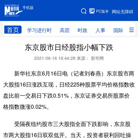
手机版
手机版
PC版本
网站无障碍
网站地图
首页
学习进行时
高层
时政
人事
国际
财
东京股市日经股指小幅下跌
学习进行时
高层
时政
人事
2021-06-16 16:44:28
来源： 新华网
国际
财经
网评
港澳
新华社东京6月16日电（记者刘春燕）东京股市两
台湾
思客智库
全球连线
教育
大股指16日涨跌互现，日经225种股票平均价格指数收
科技
科创
量子
体育
盘比前一交易日下跌0.51%，东京证券交易所股票价
文化
书画
健康
军事
格指数微涨0.02%。
访谈
视频
图片
政务
受隔夜纽约股市三大股指全面下跌影响，东京股
法律
中央文件
金融
汽车
市两大股指16日双双低开。当天，投资者获利回吐操
食品
人居
信息化
数字经济