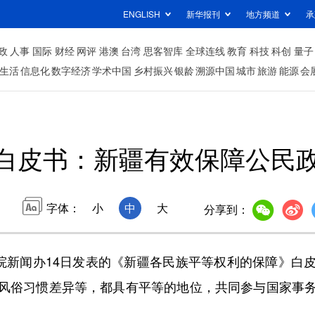
ENGLISH
新华报刊
地方频道
承
政
人事
国际
财经
网评
港澳
台湾
思客智库
全球连线
教育
科技
科创
量子
生活
信息化
数字经济
学术中国
乡村振兴
银龄
溯源中国
城市
旅游
能源
会
白皮书：新疆有效保障公民
字体：
小
中
大
分享到：
新闻办14日发表的《新疆各民族平等权利的保障》白
风俗习惯差异等，都具有平等的地位，共同参与国家事