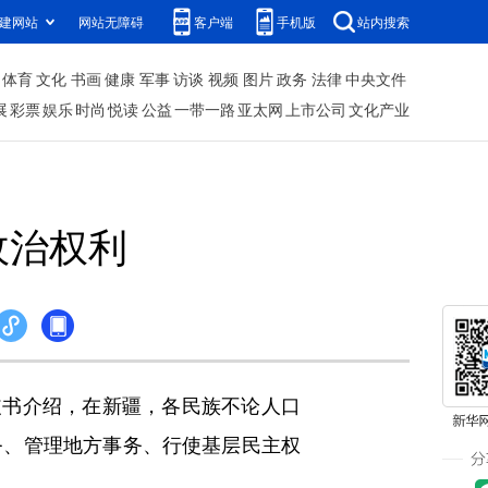
建网站
网站无障碍
客户端
手机版
站内搜索
体育
文化
书画
健康
军事
访谈
视频
图片
政务
法律
中央文件
展
彩票
娱乐
时尚
悦读
公益
一带一路
亚太网
上市公司
文化产业
政治权利
皮书介绍，在新疆，各民族不论人口
务、管理地方事务、行使基层民主权