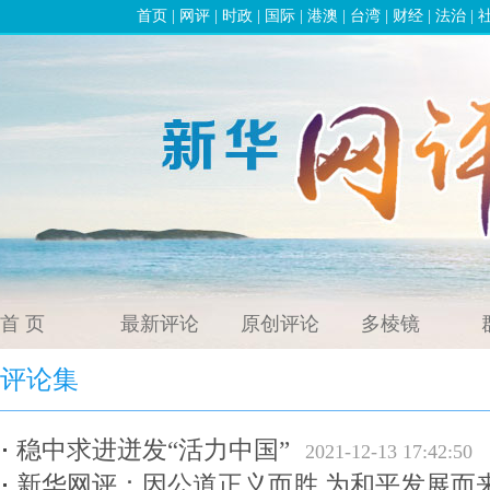
首页
|
网评
|
时政
|
国际
|
港澳
|
台湾
|
财经
|
法治
|
首 页
最新评论
原创评论
多棱镜
评论集
稳中求进迸发“活力中国”
2021-12-13 17:42:50
新华网评：因公道正义而胜 为和平发展而