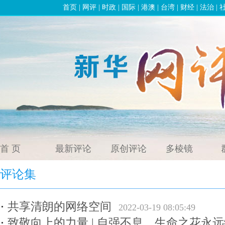
首页
|
网评
|
时政
|
国际
|
港澳
|
台湾
|
财经
|
法治
|
首 页
最新评论
原创评论
多棱镜
评论集
共享清朗的网络空间
2022-03-19 08:05:49
致敬向上的力量 | 自强不息，生命之花永