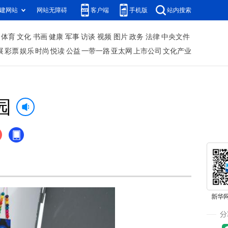
建网站
网站无障碍
客户端
手机版
站内搜索
体育
文化
书画
健康
军事
访谈
视频
图片
政务
法律
中央文件
展
彩票
娱乐
时尚
悦读
公益
一带一路
亚太网
上市公司
文化产业
园