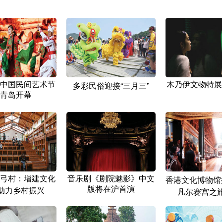
中国民间艺术节
木乃伊文物特展
多彩民俗迎接“三月三”
青岛开幕
弓村：增建文化
音乐剧《剧院魅影》中文
香港文化博物馆
版将在沪首演
 助力乡村振兴
凡尔赛宫之旅