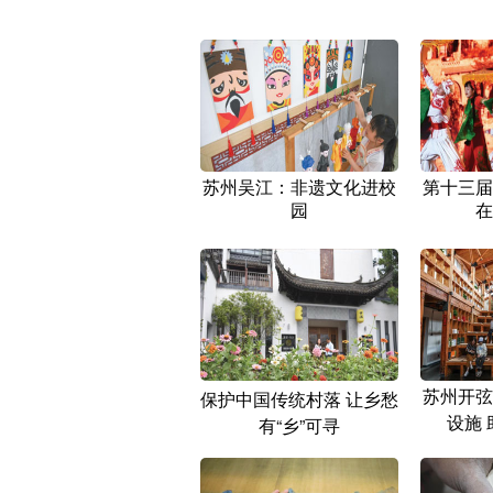
苏州吴江：非遗文化进校
第十三届
园
在
苏州开弦
保护中国传统村落 让乡愁
设施
有“乡”可寻