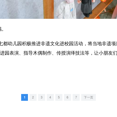
偶。
都幼儿园积极推进非遗文化进校园活动，将当地非遗项目
人进园表演、指导木偶制作、传授演绎技法等，让小朋友
1
2
3
4
5
6
7
下一页