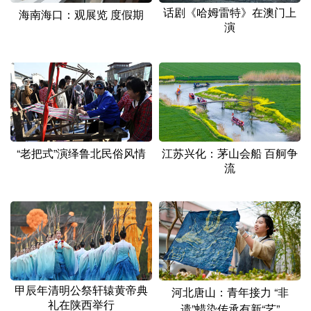
山东
河南
湖北
湖南
话剧《哈姆雷特》在澳门上
海南海口：观展览 度假期
演
广东
广西
海南
重庆
四川
贵州
云南
西藏
陕西
甘肃
青海
宁夏
新疆
内蒙古
黑龙江
“老把式”演绎鲁北民俗风情
江苏兴化：茅山会船 百舸争
流
多语种频道
English
Español
Français
عربى
Русский язык
日本語
한국어
Deutsch
Português
甲辰年清明公祭轩辕黄帝典
河北唐山：青年接力 “非
礼在陕西举行
遗”蜡染传承有新“艺”