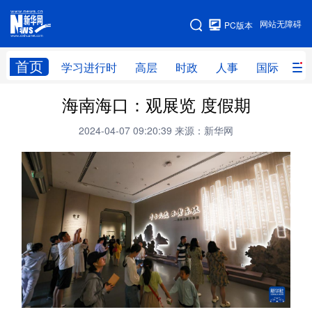
手机版
网站无障碍
PC版本
网站地图
首页
学习进行时
高层
时政
人事
国际
财
海南海口：观展览 度假期
学习进行时
高层
时政
人事
2024-04-07 09:20:39
来源：新华网
国际
财经
网评
港澳
台湾
思客智库
全球连线
教育
科技
科创
量子
体育
文化
书画
健康
军事
访谈
视频
图片
政务
法律
中央文件
金融
汽车
食品
人居
信息化
数字经济