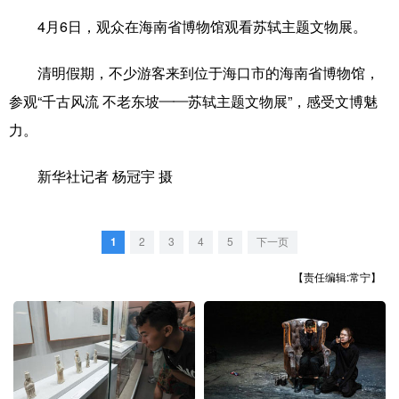
4月6日，观众在海南省博物馆观看苏轼主题文物展。
学术中国
乡村振兴
银龄
溯源中国
城市
旅游
能源
会展
清明假期，不少游客来到位于海口市的海南省博物馆，
参观“千古风流 不老东坡——苏轼主题文物展”，感受文博魅
彩票
娱乐
时尚
悦读
力。
公益
一带一路
亚太网
上市公司
新华社记者 杨冠宇 摄
文化产业
1
2
3
4
5
下一页
地方频道
【责任编辑:常宁】
北京
天津
河北
山西
辽宁
吉林
上海
江苏
浙江
安徽
福建
江西