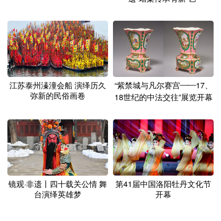
江苏泰州溱潼会船 演绎历久
“紫禁城与凡尔赛宫——17、
弥新的民俗画卷
18世纪的中法交往”展览开幕
镜观·非遗丨四十载关公情 舞
第41届中国洛阳牡丹文化节
台演绎英雄梦
开幕