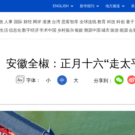
ENGLISH
新华报刊
地方频道
承
政
人事
国际
财经
网评
港澳
台湾
思客智库
全球连线
教育
科技
科创
量子
生活
信息化
数字经济
学术中国
乡村振兴
银龄
溯源中国
城市
旅游
能源
会
安徽全椒：正月十六“走太
字体：
小
中
大
分享到：