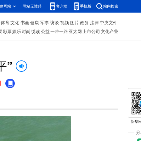
建网站
网站无障碍
客户端
手机版
站内搜索
体育
文化
书画
健康
军事
访谈
视频
图片
政务
法律
中央文件
展
彩票
娱乐
时尚
悦读
公益
一带一路
亚太网
上市公司
文化产业
平”