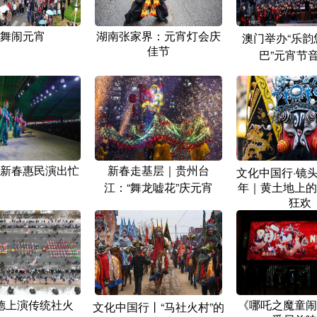
舞闹元宵
湖南张家界：元宵灯会庆
澳门举办“乐韵
佳节
巴”元宵节
新春惠民演出忙
新春走基层｜贵州台
文化中国行·镜
江：“舞龙嘘花”庆元宵
年｜黄土地上的
狂欢
德上演传统社火
《哪吒之魔童闹
文化中国行丨“马社火村”的