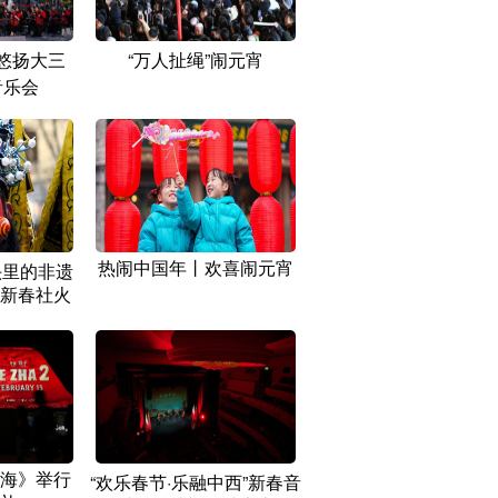
悠扬大三
“万人扯绳”闹元宵
音乐会
热闹中国年丨欢喜闹元宵
头里的非遗
新春社火
海》举行
“欢乐春节·乐融中西”新春音