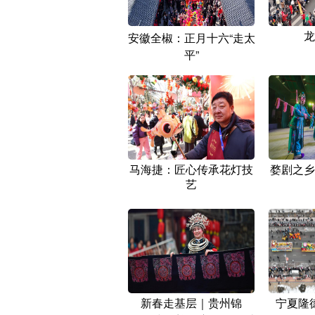
龙
安徽全椒：正月十六“走太
平”
马海捷：匠心传承花灯技
婺剧之乡
艺
新春走基层｜贵州锦
宁夏隆