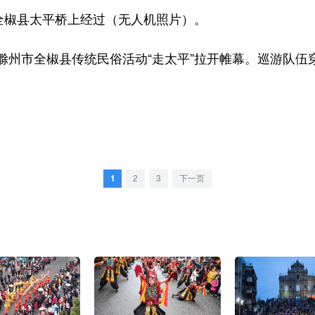
椒县太平桥上经过（无人机照片）。
市全椒县传统民俗活动“走太平”拉开帷幕。巡游队伍
1
2
3
下一页