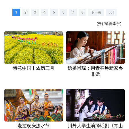
山东
河南
湖北
湖南
1
2
3
4
5
6
7
8
下一页
>>|
广东
广西
海南
重庆
【责任编辑:常宁】
四川
贵州
云南
西藏
陕西
甘肃
青海
宁夏
新疆
内蒙古
黑龙江
诗意中国丨农历三月
绣娘肖瑶：用青春焕新家乡
多语种频道
非遗
English
Español
Français
عربى
Русский язык
日本語
한국어
Deutsch
Português
老挝欢庆泼水节
川外大学生演绎话剧《青山