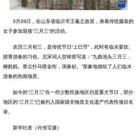
学术中国
乡村振兴
银龄
溯源中国
3月29日，在山东省临沂市王羲之故居，身着传统服装的
城市
旅游
能源
会展
女子参加迎接“三月三”的活动。
彩票
娱乐
时尚
悦读
农历三月初三，是传统节日“上巳节”，此时有临水宴饮、
公益
一带一路
亚太网
上市公司
踏青游春的习俗。北宋词人贺铸曾写道：“九曲池头三月三，
文化产业
柳毵毵。香尘扑马喷金衔，涴春衫。”形象地描绘了人们临水
游春的热闹场景。
地方频道
如今的“三月三”在一些少数民族地区仍是重大节日，部分
北京
天津
河北
山西
地区的“三月三”已被列入国家级非物质文化遗产代表性项目名
录。
辽宁
吉林
上海
江苏
浙江
安徽
福建
江西
新华社发（许传宝摄）