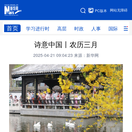
手机版
网站无障碍
PC版本
网站地图
首页
学习进行时
高层
时政
人事
国际
财
诗意中国丨农历三月
学习进行时
高层
时政
人事
2025-04-21 09:04:23
来源：新华网
国际
财经
网评
港澳
台湾
思客智库
全球连线
教育
科技
科创
量子
体育
文化
书画
健康
军事
访谈
视频
图片
政务
法律
中央文件
金融
汽车
食品
人居
信息化
数字经济